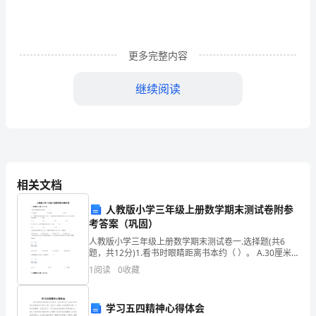
十
二
年
更多完整内容
来，
继续阅读
是
此致
您
敬礼！
们
儿子：__x
含
相关文档
5月20日
辛
人教版小学三年级上册数学期末测试卷附参
考答案（巩固）
茹
2024年致父母的书信2（1093字）
人教版小学三年级上册数学期末测试卷一.选择题(共6
苦
题，共12分)1.看书时眼睛距离书本约（ ）。 A.30厘米
B.30毫米 C.30米2.一列货车每小时
亲爱的父母：
1
阅读
0
收藏
地
你们好！
把
学习五四精神心得体会