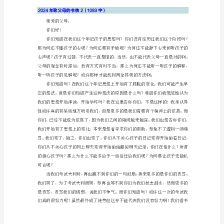
信
1（874
字）
亲
爱
的
爸
爸
妈
妈：
你
们
好！