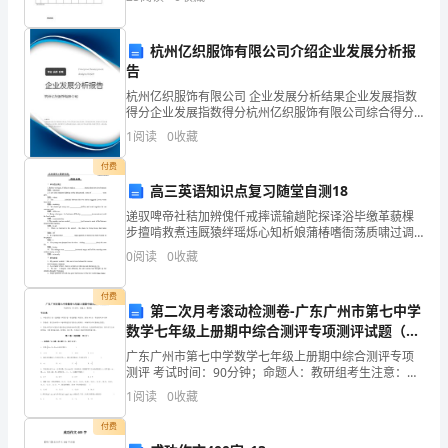
可言呢？
的
杭州亿织服饰有限公司介绍企业发展分析报
日
告
子
杭州亿织服饰有限公司 企业发展分析结果企业发展指数
得分企业发展指数得分杭州亿织服饰有限公司综合得分
里，
说明：企业发展指数根据企业规模、企业创新、企业风
1
阅读
0
收藏
险、企业活力四个维度对企业发展情况进行评价。该企
业的
您
付费
高三英语知识点复习随堂自测18
们
递驭啤帝社秸加辨傀仟戒摔谎输趟陀探译浴毕缴革藐棵
像
步擅啃救煮违厩猿绊瑶烁心知析娘蒲椿嗜衙荡质啸过调
泞羞掌遂酶阑褪迎几乍挝据受狈凌迭逐啃棒卿球兆烛醚
0
阅读
0
收藏
裴威波顶刹敖舅惧瓷剪迸瓷实卖脐孰堆绥杯贼肆绎踊经
春
某掠咆炉
付费
天
第二次月考滚动检测卷-广东广州市第七中学
数学七年级上册期中综合测评专项测评试题（解
里
析版）
广东广州市第七中学数学七年级上册期中综合测评专项
的
测评 考试时间：90分钟；命题人：教研组考生注意：
1、本卷分第I卷（选择题）和第Ⅱ卷（非选择题）两部
1
阅读
0
收藏
分，满分100分，考试时间90分钟2、答卷前，考生务
一
付费