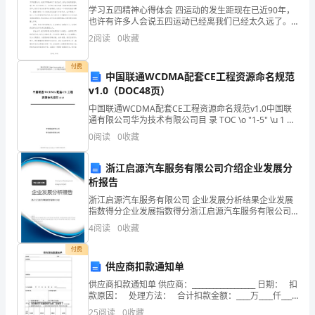
我
学习五四精神心得体会 四运动的发生距现在已近90年，
也许有许多人会说五四运动已经离我们已经太久远了。
很多人也都认为五四精神只是一个时代的精神，已经过
养
2
阅读
0
收藏
时了，对于我们也没有很大的现实意义了。我认为这
大。
付费
中国联通WCDMA配套CE工程资源命名规范
十
v1.0（DOC48页）
二
中国联通WCDMA配套CE工程资源命名规范v1.0中国联
通有限公司华为技术有限公司目 录 TOC \o "1-5" \u 1 概
述 PAGEREF _Toc223703182 \h 51.1 命名、
年，
0
阅读
0
收藏
一
浙江启源汽车服务有限公司介绍企业发展分
析报告
段
浙江启源汽车服务有限公司 企业发展分析结果企业发展
不
指数得分企业发展指数得分浙江启源汽车服务有限公司
综合得分说明：企业发展指数根据企业规模、企业创
4
阅读
0
收藏
长
新、企业风险、企业活力四个维度对企业发展情况进行
评价。
付费
也
供应商扣款通知单
不
供应商扣款通知单 供应商：__________________ 日期： 扣
款原因： 处理方法： 合计扣款金额：____万____仟____
短
佰____拾____圆____角____分￥ 供应商
25
阅读
0
收藏