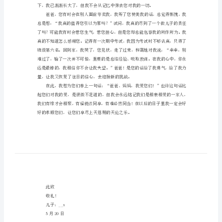
致
父
亲爱的爸爸妈妈：
母
你们好！
的
书
信
2024
年
致
父
母
的
书