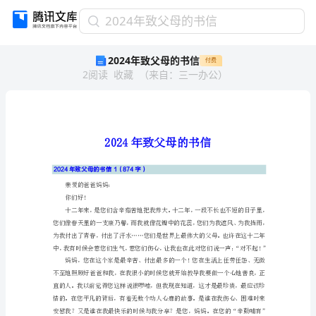
2024
2024年致父母的书信
年
2024年致父母的书信
付费
致
2
阅读
收藏
（
来自
：
三一办公
）
父
母
的
书
信
2024
年
2024年致父母的书信1（874字）