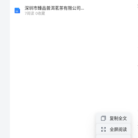
演
深圳市臻品普洱茗茶有限公司介绍企业发展分析报告
7
阅读
0
收藏
讲
稿
2024
年
辞
旧
迎
新
欢
复制全文
度
全屏阅读
春