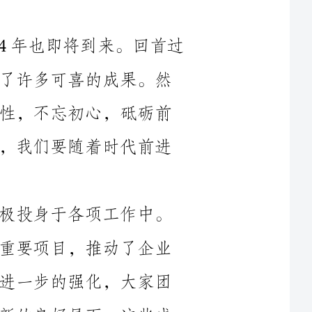
去的一年，我们经历了种种不易，也迎来了许多可喜的成果。然
而，面对新的一年，我们要保持冷静和理性，不忘初心，砥砺前
行。正如习近平主席所说：“时间不等人，我们要随着时代前进
在过去的一年里，我们认真履职，积极投身于各项工作中。
我们的企业在不断发展壮大，实现了多个重要项目，推动了企业
整体实力的提升。我们的团队精神得到了进一步的强化，大家团
结一心、共同努力，让我们的事业出现了新的良好局面。这些成
绩的取得，离不开每一位同事的辛勤付出和无私奉献，你们的付
难的阶
段。但是，正如习近平主席所说：“我们的事业是前途光明的，