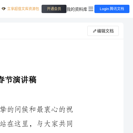
立享超值文库资源包
我的资料库
开通会员
Login 腾讯文档
编辑文档
大家好！首先，我要向大家致以最诚挚的问候和最衷心的祝
福！在这个特殊的时刻，我非常荣幸能够站在这里，与大家共同
2024年已经悄然离我们而去，而2024年也即将到来。回首过