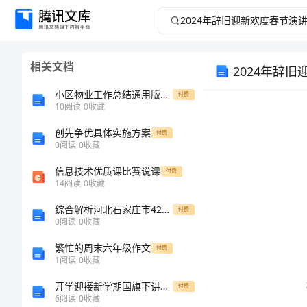
2024
年
相关文档
2024年辞
辞
小区物业工作总结通用版十篇
付费
旧
10
阅读
0
收藏
迎
创先争优具体实施方案
付费
0
阅读
0
收藏
新
信息技术优质课比赛说课
付费
14
阅读
0
收藏
欢
综合解析河北石家庄市42中物理八年级（下册）冲刺练习章节测试试题（含答案解析）
付费
0
阅读
0
收藏
度
繁忙的周末六年级作文
付费
春
1
阅读
0
收藏
开学迎接新学期国旗下讲话稿范文
付费
节
6
阅读
0
收藏