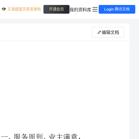
立享超值文库资源包
我的资料库
开通会员
Login 腾讯文档
编辑文档
我公司对本工程的指导思想是：质量第一、服务周到、业主满意，
SO9001《质量管理和质量保证》系
高素质的项目经理，积极推广应用