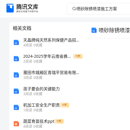
喷
砂
相关文档
喷砂除锈喷漆
除
天晶牌纯天然系列保健产品招商说明书
锈
4
阅读
0
收藏
2024-2025学年云南省彝良县一中数学高一上学期期末统考模拟试题含解析
喷
付费
2
阅读
0
收藏
漆
莆田市城厢区青瑞平贸易有限公司介绍企业发展分析报告
3
阅读
0
收藏
施
孩子要会的关键能力
3
阅读
0
收藏
工
机加工安全生产职责
付费
方
1
阅读
0
收藏
蔬菜育苗技术ppt
付费
案
4
阅读
0
收藏