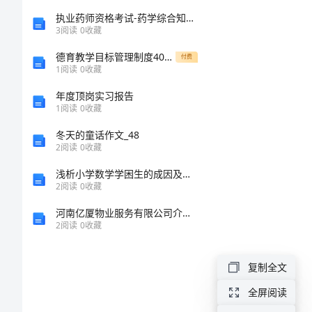
施
执业药师资格考试-药学综合知识与技能第六第七章考试重点
3
阅读
0
收藏
工
德育教学目标管理制度404[修改版]
付费
组
1
阅读
0
收藏
织
年度顶岗实习报告
1
阅读
0
收藏
设
冬天的童话作文_48
计
2
阅读
0
收藏
1、
浅析小学数学学困生的成因及转变策略
指
2
阅读
0
收藏
导
河南亿厦物业服务有限公司介绍企业发展分析报告
2
阅读
0
收藏
思
想
复制全文
与
全屏阅读