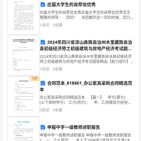
作
应届大学生的自荐信优秀
的
应届大学生的自荐信优秀应届大学生的自荐信优秀范文
尊敬的领导： 您好！ 当您翻开这一页的时候，您已
总
经为我打开了通往成功的第一扇大门。感谢您能在我即
力。
1
阅读
0
收藏
将踏上人生又一崭新征程的时候，给我一次宝贵的机
体
2024年四川省凉山彝族自治州木里藏族自治
目
2.优化学科教学
县初级经济师之初级建筑与房地产经济考试题库
精品【能力提升】
标
2024年四川省凉山彝族自治州木里藏族自治县初级经济
师之初级建筑与房地产经济考试题库精品【能力提升】
是：
第一部分 单选题(50题) 1、如果该工程的施工许可证是
1
阅读
0
收藏
在2013年的4月份领取的，则在正常
贯
付费
合同范本_818861_办公家具采购合同精选范
和优化。
彻
本
办公家具采购合同精选范本 【篇一】 甲方(需方)：
党
(以下简称甲方) 乙方(供方)： 甲、乙供需双方经协
商，就乙方为甲方提供办公家具(见明细)业务，一致达
3.加强学生能力培养
的
4
阅读
0
收藏
成 如下协议： 一、质量要
教
申报中学一级教师述职报告
育
题。
申报中学一级教师述职报告 申报中学一级教师述职报告
1 一、个人简历： 本人于1998年7月毕业于天津z大