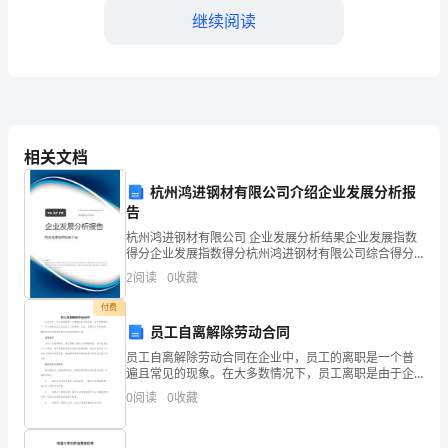
总
继续阅读
体
目
标
2024
4.深化学校课程改革
相关文档
年
杭州鸿进钢材有限公司介绍企业发展分析报
小
告
学生为中心”的教学模式。
学
杭州鸿进钢材有限公司 企业发展分析结果企业发展指数
得分企业发展指数得分杭州鸿进钢材有限公司综合得分
说明：企业发展指数根据企业规模、企业创新、企业风
学
2
阅读
0
收藏
险、企业活力四个维度对企业发展情况进行评价。该企
味性。
业的
校
付费
员工自离解除劳动合同
教
员工自离解除劳动合同在企业中，员工的离职是一个普
三、具体措施和计划
遍且常见的现象。在大多数情况下，员工离职是由于企
学
业或个人的原因。但是，如果员工自愿离职，解除劳动
0
阅读
0
收藏
合同的程序就与其他情况略有不同。离职原因当员工自
1.提高教师教学质量
工
愿离职时