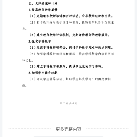
和学习效果。
校
教
学
习。
工
3.加强学生能力培养
作
计
划
标
和创新潜力。
准
范
本
一、
更多完整内容