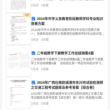
方
学电子材料专业，本科学历并获工学学士学位。1998年
2
阅读
0
收藏
8月进入州苏市一中任教物理学科至今，并于
针，
付费
2024年中学义务教育阶段教师学科专业知识
秉
竞赛方案
承
2024年中学义务教育阶段教师学科专业知识竞赛方案
一、背景和目的中学义务教育阶段教师学科专业知识竞
素
赛旨在进一步提高中学教师的学科专业素养和教学水
3
阅读
0
收藏
平，促进教育教学质量的提升，培养一支高素质的中学
质
教师队伍
二年级数学下册教学工作总结锦集6篇
教
二年级数学下册教学工作总结锦集6篇二年级数学下册教
育
学工作总结锦集6篇 总结是在某一特定时间段对学习和
工作生活或其完成情况，包括取得的成绩、存在的问题
1
阅读
0
收藏
理
及得到的经验和教
念，
2024年广西壮族防城港市东兴市试验检测师
之交通工程考试题库及参考答案【综合卷】
全
2024年广西壮族防城港市东兴市试验检测师之交通工程
面
考试题库及参考答案【综合卷】 第一部分 单选题(50题)
1、能够反映电缆在施工中是否损坏了的电缆外护层指标
2
阅读
0
收藏
提
是（ ）。A.误码率B.衰耗C.直