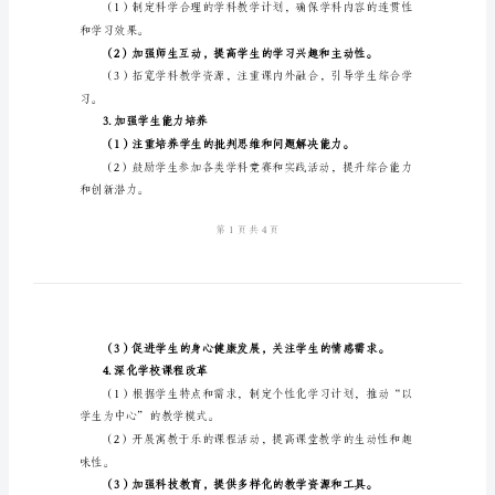
计
精神和扎实学术基础的小学生。
划
二、教学工作重点
标
1.提高教师教学质量
准
范
力。
本
力。
2024
年
小
2.优化学科教学
学
学