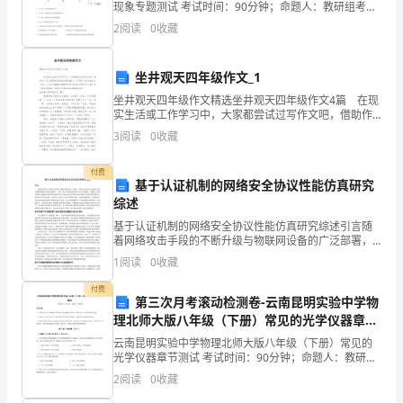
现象专题测试 考试时间：90分钟；命题人：教研组考生
部
教学反思：
注意：1、本卷分第I卷（选择题）和第Ⅱ卷（非选择题）
2
阅读
0
收藏
两部分，满分100分，考试时间90分钟2、答卷前
灵
活
坐井观天四年级作文_1
坐井观天四年级作文精选坐井观天四年级作文4篇 在现
性
实生活或工作学习中，大家都尝试过写作文吧，借助作
文可以提高我们的语言组织能力。你写作文时总是无从
和
3
阅读
0
收藏
下笔？以下是小编精心整理的坐井观天四年级作文4篇
协
付费
基于认证机制的网络安全协议性能仿真研究
调
综述
基于认证机制的网络安全协议性能仿真研究综述引言随
性。
着网络攻击手段的不断升级与物联网设备的广泛部署，
网络安全协议的认证机制已成为保障系统安全性的关键
3.
1
阅读
0
收藏
环节。当前，基于认证机制的协议设计正向轻量化、智
能化与多
培
付费
第三次月考滚动检测卷-云南昆明实验中学物
理北师大版八年级（下册）常见的光学仪器章节
养
测试练习题（含答案详解）
云南昆明实验中学物理北师大版八年级（下册）常见的
幼
光学仪器章节测试 考试时间：90分钟；命题人：教研组
考生注意：1、本卷分第I卷（选择题）和第Ⅱ卷（非选择
2
阅读
0
收藏
儿
题）两部分，满分100分，考试时间90分钟2、答