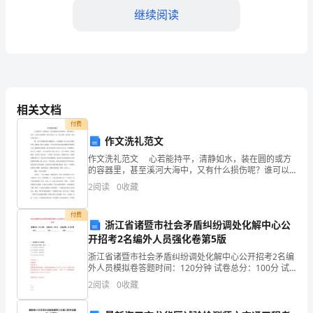
教
继续阅读
学
目
标：
1.
相关文档
培
付费
作文洗礼范文
养
让其他幼儿猜。
作文洗礼范文 心若能持平，清静如水，装在圆的或方
幼
的容器里，甚至溪河大海中，又有什么损伤呢？谁可以
活动3：魔术手
包容一切，也可以被一切包容。因为水性永远不二。
2
阅读
0
收藏
佛，也可以理解为修行圆满的人，何为圆
儿
付费
对
浙江省诸暨市社会矛盾纠纷调处化解中心公
观众。
开招考2名编外人员强化卷第5版
音
浙江省诸暨市社会矛盾纠纷调处化解中心公开招考2名编
乐
外人员模拟卷答题时间：120分钟 试卷总分：100分 试
卷试题：共200题姓名：_______________ 学号：________
2
阅读
0
收藏
并记住。
的