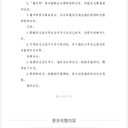
案：
起跟着音乐拍手。
手
活动1：手指动起来
的
舞
上轻轻地敲打。
蹈
教
案
活动2：手形状游戏
名
称：
手
的
舞
蹈
更多完整内容