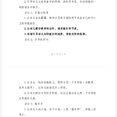
的
舞
蹈
教学准备：
幼
儿
园
教学过程：
小
引入活动：
班
音
乐
旋律。
教