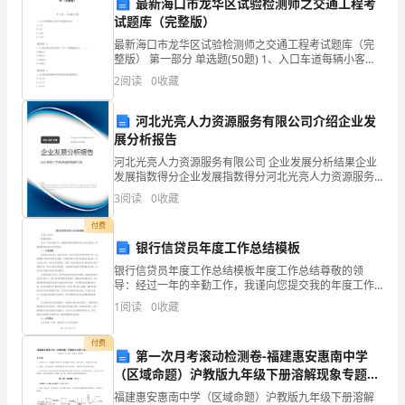
最新海口市龙华区试验检测师之交通工程考
兴
试题库（完整版）
形状和动作。
趣
最新海口市龙华区试验检测师之交通工程考试题库（完
整版） 第一部分 单选题(50题) 1、入口车道每辆小客车
和
总结：
平均处理时间为（ ）。A.≤4sB.≤8sC.≤10sD.≤14s【答
2
阅读
0
收藏
案】：B2、S
感
河北光亮人力资源服务有限公司介绍企业发
知
展分析报告
处。
河北光亮人力资源服务有限公司 企业发展分析结果企业
能
发展指数得分企业发展指数得分河北光亮人力资源服务
有限公司综合得分说明：企业发展指数根据企业规模、
力。
3
阅读
0
收藏
企业创新、企业风险、企业活力四个维度对企业发展情
手指游戏或手势。
况进
2.
付费
延伸活动：
银行信贷员年度工作总结模板
锻
银行信贷员年度工作总结模板年度工作总结尊敬的领
导：经过一年的辛勤工作，我谨向您提交我的年度工作
炼
总结报告，希望能够得到您的认可和指导。一、工作回
1
阅读
0
收藏
顾作为银行信贷员，我在过去的一年里主要负责信贷审
进亲子关系。
幼
批工作。我
付费
儿
第一次月考滚动检测卷-福建惠安惠南中学
（区域命题）沪教版九年级下册溶解现象专题测
手
看。
试试卷（详解版）
福建惠安惠南中学（区域命题）沪教版九年级下册溶解