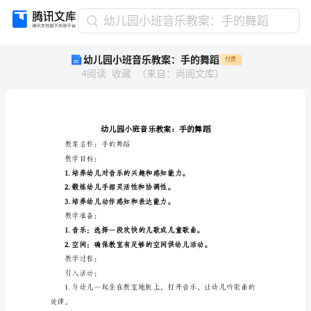
幼
幼儿园小班音乐教案：手的舞蹈
儿
幼儿园小班音乐教案：手的舞蹈
付费
园
4
阅读
收藏
（
来自
：
尚阅文库
）
小
班
音
乐
教
案：
教案名称：手的舞蹈
手
教学目标：