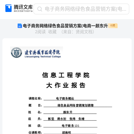
电
电子商务网络绿色食品营销方案(电商一颜东升
子
电子商务网络绿色食品营销方案(电商一颜东升
付费
商
2
阅读
收藏
（
来自
：
贤阅文档
）
务
网
络
绿
色
食
品