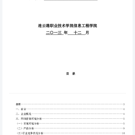
营
销
方
课程名称：电
案
(电
姓名：颜东升
商
一
颜
任课教师：胡海明
东