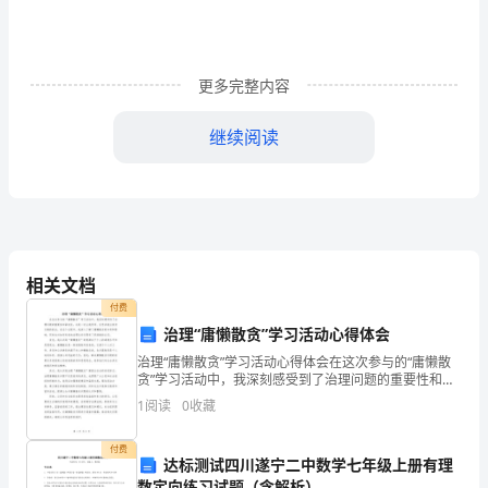
程
名
称：
更多完整内容
电
继续阅读
子
商
务
概
相关文档
付费
论
治理“庸懒散贪”学习活动心得体会
题
治理“庸懒散贪”学习活动心得体会在这次参与的“庸懒散
贪”学习活动中，我深刻感受到了治理问题的重要性和紧
目：
迫性。这是一次让我思考、反思并提出改进方案的机
1
阅读
0
收藏
会，在这个过程中，我深入了解了庸懒散贪的本质和影
绿
响，
付费
达标测试四川遂宁二中数学七年级上册有理
色
数定向练习试题（含解析）