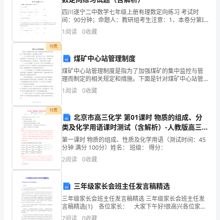
食
四川遂宁二中数学七年级上册有理数定向练习 考试时
间：90分钟；命题人：教研组考生注意：1、本卷分第I
品
卷（选择题）和第Ⅱ卷（非选择题）两部分，满分100
1
阅读
0
收藏
分，考试时间90分钟2、答卷前，考生务必用0.5毫
网
付费
煤矿中心站管理制度
络
煤矿中心站管理制度是指为了加强煤矿的集中监控与管
营
理而制定的相关规定和措施。下面是针对煤矿中心站管
理的一些建议：1. 中心站的设立与职责：煤矿应设立中
1
阅读
0
收藏
销
心站，负责集中监控和控制煤矿生产过程中的各个环
节，包
策
付费
北京市高三化学 第01课时 物质的组成、分
类及化学用语课时测试（含解析）-人教版高三
划
全册化学试题
第一课时 物质的组成、性质及化学用语（测试时间：45
销
分钟 满分 100分）姓名： 班级： 得分：
2
阅读
0
收藏
售
姓
三年级家长会班主任发言稿精选
名：
三年级家长会班主任发言稿精选 三年级家长会班主任发
言稿精选(1) 各位家长： 大家下午好!很高兴各位家长
信
在百忙之中来开家长会，感谢你们对我们班学生的关心
7
阅读
0
收藏