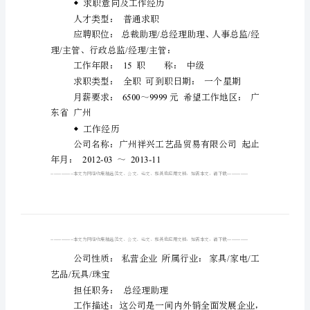
简
XX
历
范
文
◆
个人信息
[1]
人
事
行
政
◆
求职意向及工作经历
主
人才类型：普通求职
管