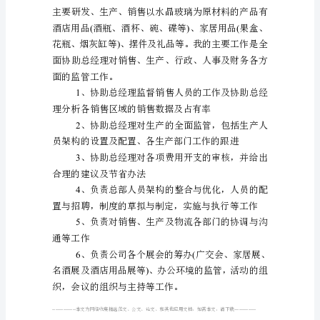
个
人
///
理主
求
15
职
简
65009999
历
范
东省广州
文
◆
工作经历
[1]
本
2012-032013-11
年月：～
文
从
网