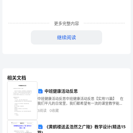
络
收
更多完整内容
集
而
继续阅读
来，
上
//
艺品玩具珠宝
传
担任职务：总经理助理
相关文档
到
平
中班健康活动反思
台
中班健康活动反思中班健康活动反思【实用15篇】 在
我们平凡的日常里，我们都希望有一流的课堂教学能
力，反思自己，必须要让自己抽身出来看事件或者场
为
3
阅读
0
收藏
景，看一段历程当中的自己。那么反思应该怎么写才合
适呢
了
)
《黄鹤楼送孟浩然之广陵》教学设计(精选15
帮
篇)