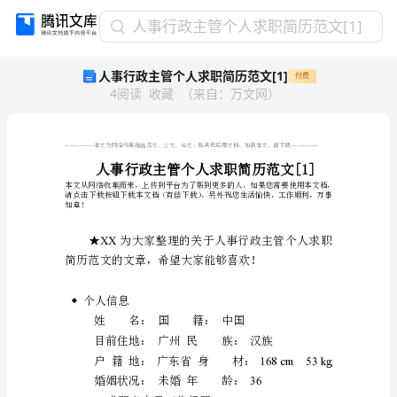
人
人事行政主管个人求职简历范文[1]
事
人事行政主管个人求职简历范文[1]
付费
行
4
阅读
收藏
（
来自
：
万文网
）
政
主
管
个
人
求
职
如意！