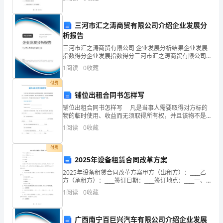
本
电脑或手机等基本操作。因此，教师们需要先考虑孩子
通等工作
们的基
文
三河市汇之涛商贸有限公司介绍企业发展分
档，
析报告
)
三河市汇之涛商贸有限公司 企业发展分析结果企业发展
请
指数得分企业发展指数得分三河市汇之涛商贸有限公司
综合得分说明：企业发展指数根据企业规模、企业创
点
1
阅读
0
收藏
新、企业风险、企业活力四个维度对企业发展情况进行
评价。
付费
击
铺位出租合同书怎样写
下
铺位出租合同书怎样写 凡是当事人需要取得对方标的
物的临时使用、收益而无须取得所有权，并且该物不是
载
消耗物时，都可以适用租赁合同。下面给大家带来铺位
1
阅读
0
收藏
出租合同书，更多铺位出租合同请点击“商铺租赁”查看。
按
付费
钮
2025年设备租赁合同改革方案
下
2025年设备租赁合同改革方案甲方（出租方）：____乙
方（承租方）：____签订日期：____签订地点：____一、
合同根据《中华人民共和国合同法》及相关法律法规，
载
1
阅读
0
收藏
甲乙双方在平等、自愿、公平、诚实信
本
广西南宁百巨兴汽车有限公司介绍企业发展