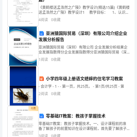
到
《黄鹤楼送孟浩然之广陵》教学设计(精选15篇)《黄鹤楼
送孟浩然之广陵》教学设计1 教学目标： 1、认识5
面的监管工作。
个生字，会写7个生字。能正确理解“西辞”“烟花三月”“尽”
更
4
阅读
0
收藏
“唯”等词语。
1
多
亚洲猿国际贸易（深圳）有限公司介绍企业
发展分析报告
的
亚洲猿国际贸易（深圳）有限公司 企业发展分析结果企
人，
2
业发展指数得分企业发展指数得分亚洲猿国际贸易（深
圳）有限公司综合得分说明：企业发展指数根据企业规
1
阅读
0
收藏
如
模、企业创新、企业风险、企业活力四个维度对企业发
展情
果
3
小学四年级上册语文蟋蟀的住宅学习教案
您
- 会计学 - 1 - - 第一页，共25页。 - 第1页/共25页 - 第
合理的建议及节省办法
需
2
阅读
0
收藏
4
要
付费
使
零基础IT教案：教孩子掌握技术
零基础IT教案：教孩子掌握技术。一、设计课程前的准
用
5
备了解孩子的前置知识在设计课程前，首先要了解孩子
的前置知识。因为零基础的孩子们可能仅仅只是会使用
3
阅读
0
收藏