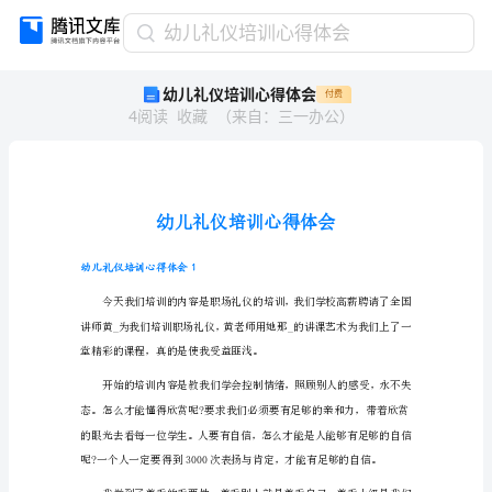
幼
幼儿礼仪培训心得体会
儿
幼儿礼仪培训心得体会
付费
礼
4
阅读
收藏
（
来自
：
三一办公
）
仪
培
训
心
得
体
会