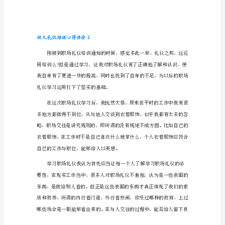
礼
仪
培
训
心
得
体
会
1
今
天
我
们