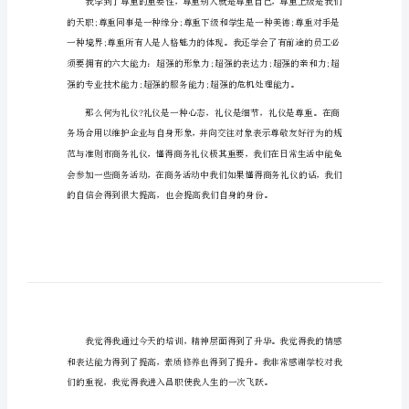
幼儿礼仪培训心得体会1
幼
儿
礼
仪
堂精彩的课程，真的是使我受益匪浅。
培
训
心
得
体
会
幼
儿