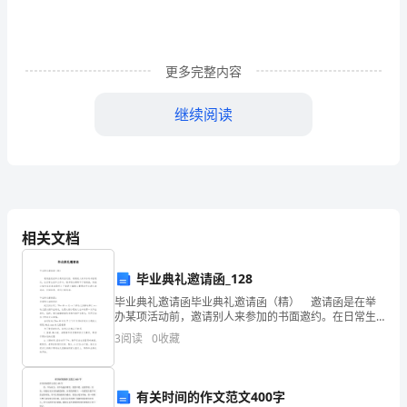
培
训
的
更多完整内容
内
继续阅读
容
是
职
场
相关文档
礼
毕业典礼邀请函_128
仪
毕业典礼邀请函毕业典礼邀请函（精） 邀请函是在举
办某项活动前，邀请别人来参加的书面邀约。在日常生
的
活和工作中，很多场合都离不了邀请函，到底应如何拟
3
阅读
0
收藏
定邀请函呢？下面是小编精心整理的毕业典礼邀请函，
培
仅
训，
有关时间的作文范文400字
幼儿礼仪培训心得体会2