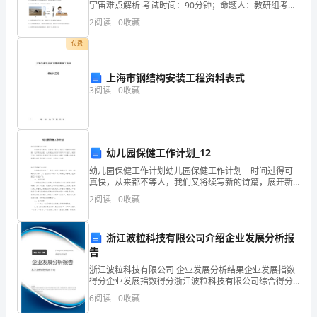
和
宇宙难点解析 考试时间：90分钟；命题人：教研组考生
注意：1、本卷分第I卷（选择题）和第Ⅱ卷（非选择题）
2
阅读
0
收藏
机
两部分，满分100分，考试时间90分钟2、答卷前
付费
遇
的
上海市钢结构安装工程资料表式
3
阅读
0
收藏
一
年，
我
幼儿园保健工作计划_12
幼儿园保健工作计划幼儿园保健工作计划 时间过得可
有
真快，从来都不等人，我们又将续写新的诗篇，展开新
的旅程，是时候抽出时间写写工作计划了。做好工作计
2
阅读
0
收藏
幸
划可是让你提高工作效率的方法喔！下面是小编收集整
理的
作
浙江波粒科技有限公司介绍企业发展分析报
为
告
浙江波粒科技有限公司 企业发展分析结果企业发展指数
销
得分企业发展指数得分浙江波粒科技有限公司综合得分
说明：企业发展指数根据企业规模、企业创新、企业风
6
阅读
0
收藏
售
险、企业活力四个维度对企业发展情况进行评价。该企
业的