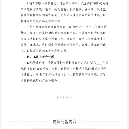
员
个
人
年
确实让人欣慰。
度
工
作
总
结
范
文
2024
更多完整内容
年