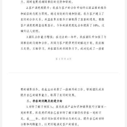
工
作
总
结
范
二、工作成果
文
2024
年
销
售
人