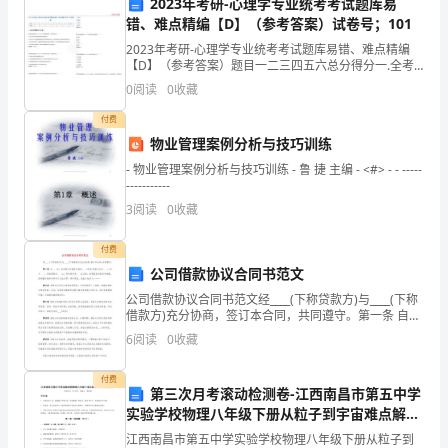
结
2023年考研-心理学专业统考考试题库易
错、难点精编【D】（参考答案）试卷号；101
一、
提升销售效果并拓展市场份额。
2023年考研-心理学专业统考考试题库易错、难点精编
【D】（参考答案）题目一二三四五六总分得分一.全考
工
点押密题库(共45题)1.(多项选择题)(每题 3.00 分) 关于听
0
阅读
0
收藏
觉的频率理论，描述正确的有（
作
付费
概
物业管理案例分析与技巧训练
- 物业管理案例分析与技巧训练 - 鲁 捷 主编 - <#> - - -----
述
-----------
2024
3
阅读
0
收藏
息，以提高自己的工
年
付费
四、工作目标和计划
公司借款协议合同书范文
是
公司借款协议合同书范文经____(下称贷款方)与____(下称
充
借款方)充分协商，签订本合同，共同遵守。第一条 自
____起，由贷款方向借款方提供____(种类)贷款(大
6
阅读
0
收藏
满
写)____，用于____，还款
挑
付费
第三次月考滚动检测卷-江西南昌市第五中学
实验学校物理八年级下册从粒子到宇宙难点解析
战
户提供更优质的产品和服务。
练习题（含答案解析）
江西南昌市第五中学实验学校物理八年级下册从粒子到