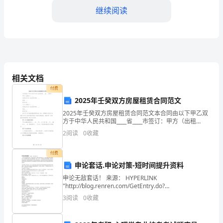
继续阅读
度
销
售
人
相关文档
员
三、存在的问题及改进方向
付费
2025年壬癸双方房屋租赁合同范文
个
2025年壬癸双方房屋租赁合同范文本合同由以下甲乙双
人
方于中华人民共和国____省____市签订：甲方（出租
方）：____身份证号/统一社会信用代码：____地址：____
2
阅读
0
收藏
年
联系方式：____乙方（承租方
度
付费
申论套话.申论对策-短时间提升资料
工
申论无敌套话！ 来源： HYPERLINK
"http://blog.renren.com/GetEntry.do?
作
id=481295695&owner=170797911" \t "_blank"
3
阅读
0
收藏
总