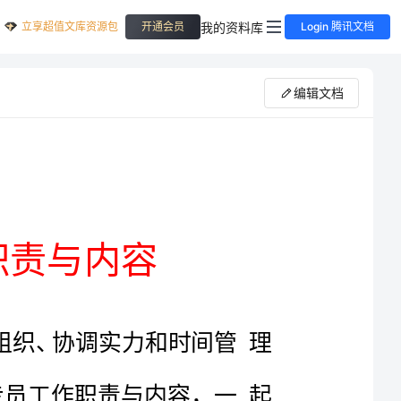
立享超值文库资源包
我的资料库
开通会员
Login 腾讯文档
编辑文档