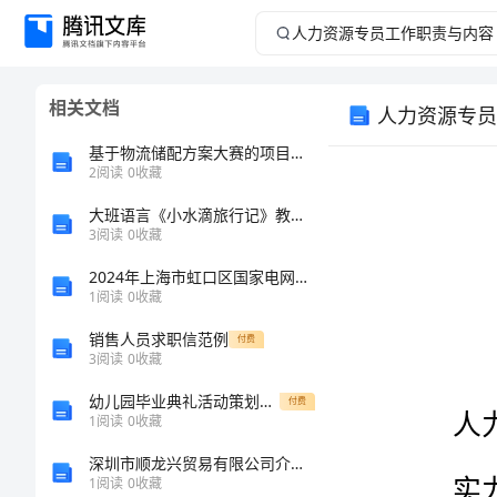
人
力
相关文档
人力资源专员
资
基于物流储配方案大赛的项目化教学
源
2
阅读
0
收藏
大班语言《小水滴旅行记》教案_4
专
3
阅读
0
收藏
员
2024年上海市虹口区国家电网招聘之文学哲学类考试题库附答案【完整版】
1
阅读
0
收藏
工
销售人员求职信范例
付费
3
阅读
0
收藏
作
幼儿园毕业典礼活动策划参考
付费
职
1
阅读
0
收藏
深圳市顺龙兴贸易有限公司介绍企业发展分析报告
责
1
阅读
0
收藏