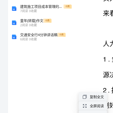
与
建筑施工项目成本管理的重要性
付费
7
阅读
0
收藏
内
童年(转载)作文
付费
2
阅读
0
收藏
容
交通安全行4分钟讲话稿
付费
6
阅读
0
收藏
人
力
资
源
专
员
工
复制全文
作
全屏阅读