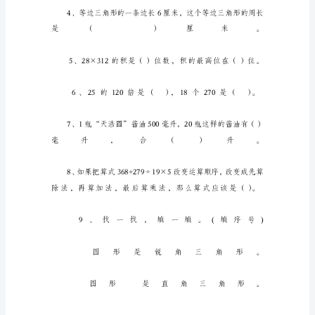
四
年
级
数
学
下
期
中
测
试
卷
班