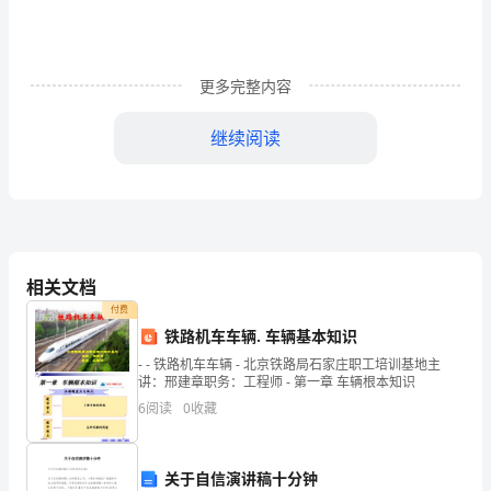
级
__________
姓
更多完整内容
名
继续阅读
__________
分
数
_________
相关文档
一、
付费
铁路机车车辆. 车辆基本知识
填
- - 铁路机车车辆 - 北京铁路局石家庄职工培训基地主
空
讲：邢建章职务：工程师 - 第一章 车辆根本知识
6
阅读
0
收藏
（20
分）
关于自信演讲稿十分钟