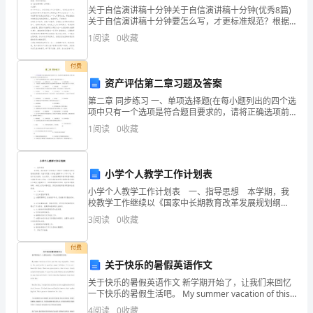
1、
关于自信演讲稿十分钟关于自信演讲稿十分钟(优秀8篇)
关于自信演讲稿十分钟要怎么写，才更标准规范？根据
计
多年的文秘写作经验，参考优秀的关于自信演讲稿十分
1
阅读
0
收藏
钟样本能让你事半功倍，下面分享【关于自信演讲稿十
量
付费
比
资产评估第二章习题及答案
较
第二章 同步练习 一、单项选择题(在每小题列出的四个选
项中只有一个选项是符合题目要求的，请将正确选项前
少
的英文字母填在题后的括号内) 1．在资产评估的四种基
1
阅读
0
收藏
本方法中，最简单、最有效的方法
的
液
小学个人教学工作计划表
小学个人教学工作计划表 一、指导思想 本学期，我
体，
校教学工作继续以《国家中长期教育改革发展规划纲
要》为指导思想,以东胜区教研中心工作计划、学校计划
用
3
阅读
0
收藏
为指导，结合实际，以全面提高教育教学质量和强化内
涵
（
付费
关于快乐的暑假英语作文
）
关于快乐的暑假英语作文 新学期开始了，让我们来回忆
作
一下快乐的暑假生活吧。 My summer vacation of this
year was very enjoyable. I went
4
阅读
0
收藏