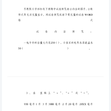
下
期
中
测
试
卷
关
于
苏
教
版