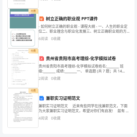
单
付费
位，
树立正确的职业观 PPT课件
计
- 如何树立正确的职业观 - 课程大纲 - 一、人生的职业定
位二、职业理念与职业化发展三、树立正确职业观的方
量
法四、正确职业观应注意的问题
6
阅读
0
收藏
比
付费
较
贵州省贵阳市高考理综-化学模拟试卷
多
贵州省贵阳市高考理综-化学模拟试卷姓名:________ 班
级:________ 成绩:________一、 单选题 (共 7 题；共 14
分)1. （2 分） 下列说法不正确的是（ ）A . 物质
的
2
阅读
0
收藏
液
付费
兼职实习证明范文
体，
兼职实习证明范文 近来有些同学在找兼职范文，下面
用
为大家兼职实习证明范文，希望对你们有启发! 兹有 学
校 同学于 年 月 日至 年 月 日在 在我办为期一月的兼职
4
阅读
0
收藏
（）
实习。期间，工作积极，成绩突出。
作