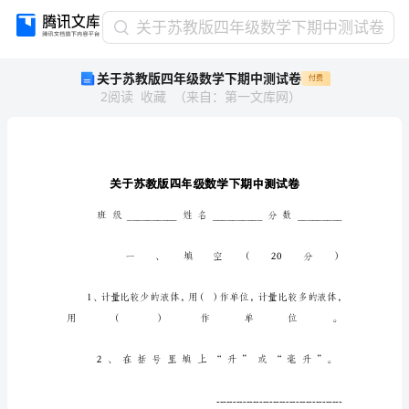
关
关于苏教版四年级数学下期中测试卷
于
关于苏教版四年级数学下期中测试卷
付费
苏
2
阅读
收藏
（
来自
：
第一文库网
）
教
版
四
年
级
数
学