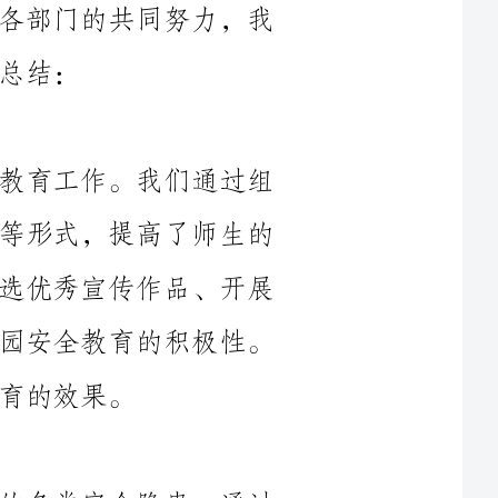
本次大检查工作重点加强了校园安全教育工作。我们通过组
织安全知识讲座、开展安全教育宣传活动等形式，提高了师生的
安全意识和自我保护能力。同时，通过评选优秀宣传作品、开展
安全知识竞赛等形式，激发了师生参与校园安全教育的积极性。
本次大检查中，我们注重排查校园内的各类安全隐患。通过
全面检查学校的教学楼、宿舍楼、食堂、运动场等重点区域，发
现了一些安全隐患，并及时进行整改。同时，我们还加强了校园
周边的安全巡逻工作，对周边环境进行了全面监测，确保校外环
境的安全。通过这次大检查，全校安全隐患的整体水平得到了明