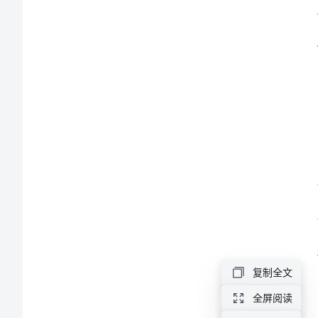
查
工
作
总
结
2024
年
春
季
复制全文
校
全屏阅读
园