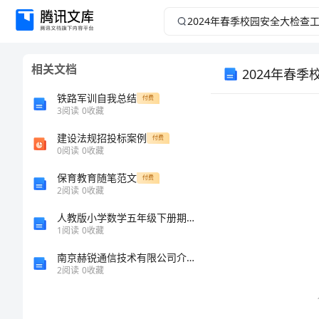
2024
年
相关文档
2024年春
春
铁路军训自我总结
付费
季
3
阅读
0
收藏
校
建设法规招投标案例
付费
0
阅读
0
收藏
园
保育教育随笔范文
付费
2
阅读
0
收藏
安
人教版小学数学五年级下册期末测试卷及1套参考答案
1
阅读
0
收藏
全
南京赫锐通信技术有限公司介绍企业发展分析报告
大
2
阅读
0
收藏
检