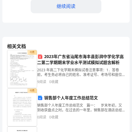
考
继续阅读
试
word
格式可自由下载编辑，附完整答案！
通
C:20cm
用
D:30cm
相关文档
付费
题
答案：C
2023年广东省汕尾市海丰县彭湃中学化学高
二第二学期期末学业水平测试模拟试题含解析
库
2023 年高二下化学期末模拟试卷注意事项：1．答卷
前，考生务必将自己的姓名、准考证号、考场号和座位
号填写在试题卷和答题卡上。用 2B 铅笔将试卷类型
9
阅读
0
收藏
及
（B）填涂在答题卡相应位置上。将条形码粘贴在答题卡
A:
绝缘铝线
付费
答
B:
裸铜线
销售部个人年度工作总结范文
销售部个人年度工作总结范文 篇一： 岁末年初，又
C:
钢筋
案
到收获盘点之时。在过去的一年里，销售部在酒店总经
理班子的正确领导及其它部门的密切配合下，基本完成
D:
绝缘铜线
0
阅读
0
收藏
了20xx年的销售任务。部门的工作也由最初的成长
（各
答案：D