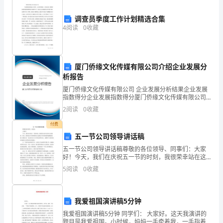
地
调查员季度工作计划精选合集
4
阅读
0
收藏
真
A:20m
题）
B:24m
厦门侨缘文化传媒有限公司介绍企业发展分
C:18m
历
析报告
厦门侨缘文化传媒有限公司 企业发展分析结果企业发展
D:28m
年
指数得分企业发展指数得分厦门侨缘文化传媒有限公司
综合得分说明：企业发展指数根据企业规模、企业创
2
阅读
0
收藏
答案：B
山
新、企业风险、企业活力四个维度对企业发展情况进行
评价。
付费
东
五一节公司领导讲话稿
省
五一节公司领导讲话稿尊敬的各位领导、同事们：大家
好！今天，我们在庆祝五一节的时刻，我很荣幸站在这
A:
都能够
淄
里向大家致辞。首先，我代表公司全体领导向大家致以
5
阅读
0
收藏
节日的问候和诚挚的祝福！感谢大家一直以来对公司工
B:TN-C-STN-CTN-S
是采用与混合型式
博
作的支持
C:TN-CPEN
保护零线和工作零线合一的系统
市
我爱祖国演讲稿5分钟
D:TN-SPEN
保护零线和工作零线分开的系统
我爱祖国演讲稿5分钟 同学们： 大家好。这天我演讲的
建
题目是我爱祖国。小时候，妈妈一手牵着我，一手指着