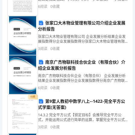
中国地图说：孩子，你明白吗这就是祖国妈妈。长大
答案：D
筑
6
阅读
0
收藏
了，老师指着地球仪，教我认黄河
工
张家口大木物业管理有限公司介绍企业发展
程
分析报告
张家口大木物业管理有限公司 企业发展分析结果企业发
三
展指数得分企业发展指数得分张家口大木物业管理有限
公司综合得分说明：企业发展指数根据企业规模、企业
类
3
阅读
0
收藏
创新、企业风险、企业活力四个维度对企业发展情况进
行评
人
南京广杰物联科技合伙企业（有限合伙）介
绍企业发展分析报告
员
南京广杰物联科技合伙企业（有限合伙） 企业发展分析
安
结果企业发展指数得分企业发展指数得分南京广杰物联
科技合伙企业（有限合伙）综合得分说明：企业发展指
6
阅读
0
收藏
全
数根据企业规模、企业创新、企业风险、企业活力四个
维度
付费
知
第9套人教初中数学八上--1422-完全平方公
式学案(无答案)
识
14.3.2 完全平方公式【锁定目标】会推导完全平方公
式，并能运用公式进行简单的运算，掌握完全平方公式
岗
的计算方法．形成推理能力．【重点难点】重点：完全
3
阅读
0
收藏
平方公式的推导和应用． 难点：完全平方公式的应用．
前