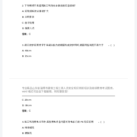
工
程
三
类
人
A:
保存在档案室
员
B:
置于或者附着于该设备的显著位置
C:
由操作者保管
安
D:
由项目的机械管理员保管
全
答案：B
知
下列哪项