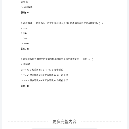
识
A:
采取措施防止事故扩大
岗
B:
立即报告
前
C:
自行处理
D:
撤离人员
培
答案：C
训
及
A:40cm
继
B:15cm
续
教
育
更多完整内容