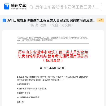
历
历年山东省淄博市建筑工程三类人员安全知识岗前培训及继续教育考试通用题库及答案（各地真题）
年
历年山东省淄博市建筑工程三类人员安全知识岗前培训及继续教育考试通用题库及答案（各地真题）
付费
山
3
阅读
收藏
（
来自
：
万文网
）
东
省
淄
博
word
格式可自由下载编辑，附完整答案！
市
建
筑