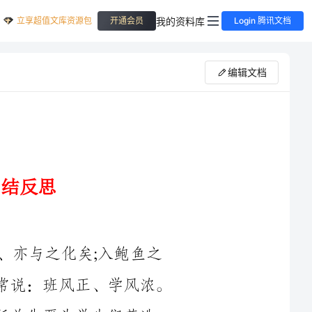
立享超值文库资源包
我的资料库
开通会员
Login 腾讯文档
编辑文档
久而不闻其香、亦与之化矣;入鲍鱼之
肆、久而不闻其臭、亦与之化矣。现在我们常说：班风正、学风浓。
的确如此、要打造一个良好的班集体、班主任首先要为学生们营造一
个和谐的班级氛围。和谐的氛围是提供正常教学秩序的良好保证、和
谐的氛围具有较大的传递性、和谐的氛围能感染人的身心健康和熏陶