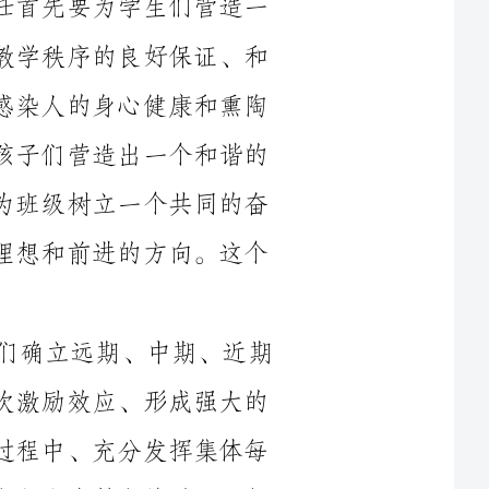
人的心灵。因此、作为班主任、我们必须为孩子们营造出一个和谐的
班级氛围。而要想营造出这样的氛围首先要为班级树立一个共同的奋
斗目标、这个共同的奋斗目标就是班集体的理想和前进的方向。这个
所以我根据班级和年级的特点、为学生们确立远期、中期、近期
的目标、这样逐步实现目标的过程会产生梯次激励效应、形成强大的
班级凝聚力。同时在实现班集体奋斗目标的过程中、充分发挥集体每
个成员的积极性、使实现目标的过程成为教育与自我教育的过程、每
一个集体目标的实现、都是全体成员共同努力的结果、要让学生们在
这种积极向上的氛围中分享集体的欢乐和幸福、从而形成集体的荣誉
其次、一个和谐的班级氛围、还必须培养一批团结在班主任周围