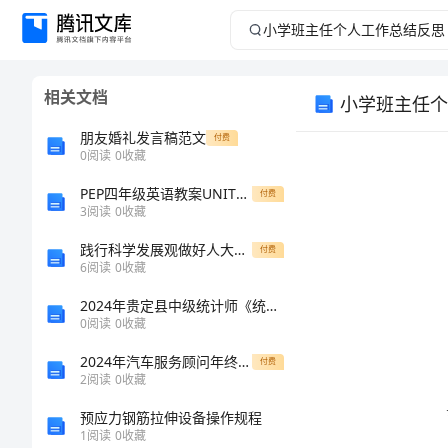
小
学
相关文档
小学班主任个
班
朋友婚礼发言稿范文
付费
主
0
阅读
0
收藏
PEP四年级英语教案UNIT3看图作文
任
付费
3
阅读
0
收藏
个
践行科学发展观做好人大代表工作调研分析
付费
6
阅读
0
收藏
人
2024年贵定县中级统计师《统计基础知识理论及相关知识》深度自测卷（附答案及解析）
0
阅读
0
收藏
工
2024年汽车服务顾问年终工作总结
付费
作
2
阅读
0
收藏
预应力钢筋拉伸设备操作规程
总
1
阅读
0
收藏