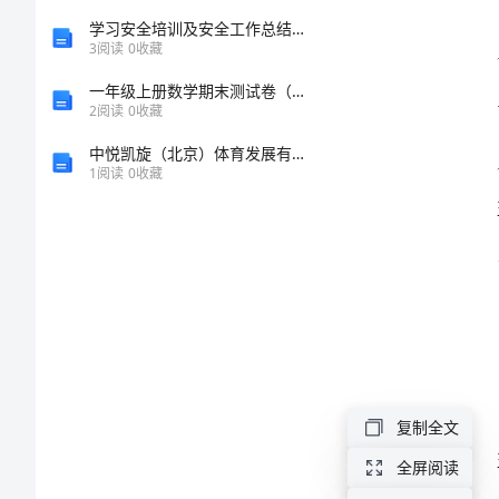
结
学习安全培训及安全工作总结的心得与感想
3
阅读
0
收藏
反
一年级上册数学期末测试卷（各地真题）
2
阅读
0
收藏
思
中悦凯旋（北京）体育发展有限公司介绍企业发展分析报告
1
阅读
0
收藏
小
学
班
主
任
个
人
复制全文
工
全屏阅读