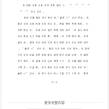
言
稿
家
。
委
会
活
动
经
验
介
1
第页
绍
发
更多完整内容
言