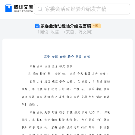
家
家委会活动经验介绍发言稿
委
家委会活动经验介绍发言稿
付费
会
1
阅读
收藏
（
来自
：
万文网
）
活
动
经
验
介
绍
家委会活动经验
发