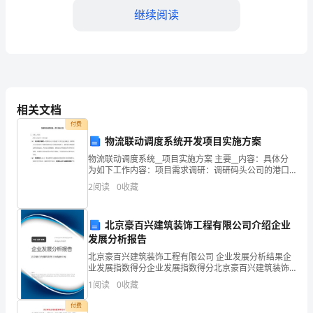
继续阅读
稿
尊
敬
的
相关文档
校
付费
领
物流联动调度系统开发项目实施方案
物流联动调度系统__项目实施方案 主要__内容：具体分
导，
为如下工作内容：项目需求调研：调研码头公司的港口
分布及业务现状，调研码头公司现有生产调度系统的运
2
阅读
0
收藏
李
行情况和优缺点；调研港口物流联动的具体需求、约束
以
阿
北京豪百兴建筑装饰工程有限公司介绍企业
姨，
和细节。
发展分析报告
北京豪百兴建筑装饰工程有限公司 企业发展分析结果企
家
业发展指数得分企业发展指数得分北京豪百兴建筑装饰
工程有限公司综合得分说明：企业发展指数根据企业规
1
阅读
0
收藏
委
模、企业创新、企业风险、企业活力四个维度对企业发
展情
“”“”共次活动。
付费