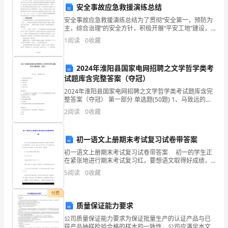
会
安全事故应急救援演练总结
家
安全事故应急救援演练总结为了贯彻“安全第一，预防为
主，综合治理”的安全方针，积极开展“平安工地”建设，
长
规范我部安全事故的应急管理和应急救援程序，确保发
1
阅读
0
收藏
生工程施工安全事故时应急救援工作响应及时、有效应
朋
对
2024年淮阳县国家电网招聘之文学哲学类考
友
试题库含完整答案（夺冠）
大
2024年淮阳县国家电网招聘之文学哲学类考试题库含完
整答案（夺冠） 第一部分 单选题(50题) 1、马致远的代
家
表作是（）A.《陈抟高卧》B.《青衫泪》C.《汉宫秋》D.
2
阅读
0
收藏
《墙头马上》【答案】：C2
好：
初一语文上册期末考试复习试卷带答案
我
初一语文上册期末考试复习试卷带答案 初一的学生正
是
在紧张地进行期末考试复习红，要想语文取得好成绩，
多做试卷是一个好方法。我为大家力荐了初一语文上册
5
阅读
0
收藏
二
期末考试复习试卷以及参考答案，给大家作为参考，欢
迎
年
付费
质量保证能力要求
级
公司质量保证能力要求为保证批量生产的认证产品与已
获产品抽样检验合格的样本的一致性，公司应满足本文