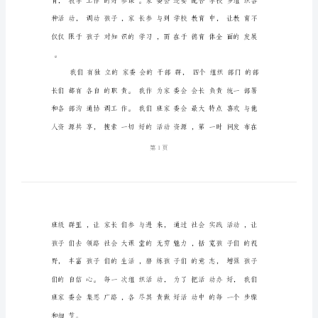
言
稿
家
委
会
果和经验。
活
动
经
验
介
绍
发