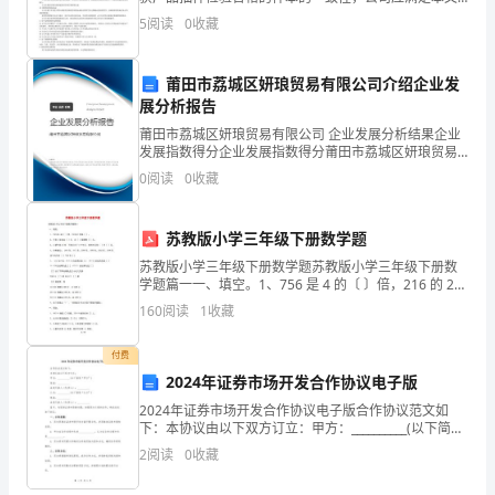
四
件规定的产品质量保证能力要求。 1. 职责和资源 1.1 职
5
阅读
0
收藏
责 公司应规定与质量活动有关的各类人
班
家
莆田市荔城区妍琅贸易有限公司介绍企业发
2
第页
展分析报告
委
莆田市荔城区妍琅贸易有限公司 企业发展分析结果企业
发展指数得分企业发展指数得分莆田市荔城区妍琅贸易
会
有限公司综合得分说明：企业发展指数根据企业规模、
0
阅读
0
收藏
企业创新、企业风险、企业活力四个维度对企业发展情
会
况进
长。
苏教版小学三年级下册数学题
苏教版小学三年级下册数学题苏教版小学三年级下册数
在
学题篇一一、填空。1、756 是 4 的〔 〕倍，216 的 2
倍是〔 〕。2、今年上半年共〔 〕天，合〔 〕星期零〔
160
阅读
1
收藏
这
〕天。3、小明今年 16 岁，
里，
付费
2024年证券市场开发合作协议电子版
首
2024年证券市场开发合作协议电子版合作协议范文如
下：本协议由以下双方订立：甲方：__________(以下简称
先
“甲方”)地址：__________法定代表人（负责人）：
2
阅读
0
收藏
__________乙方：__
感