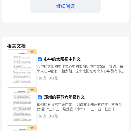
版
继续阅读
在
任
何
一
相关文档
付费
个
心中的太阳初中作文
组
心中的太阳初中作文心中的太阳初中作文5篇 导语：每
个人心中都有一颗太阳，这个太阳在每个人心中都有不
织
同的意义。下面由小编为您整理出的心中的太阳初中作
1
阅读
0
收藏
文内容，一起来看看吧。 心中的太阳初中作文1
或
付费
企
郑州的春节六年级作文
郑州的春节六年级作文 记得故土郑州有这样一首春节
业
民谣：“二十三，祭灶官（小年）；二十四，扫房子；二
十五，割豆腐；二十六，去割肉；二十七，杀只鸡；二
中，
1
阅读
0
收藏
十八，贴嘎嘎；二十九，灌壶酒；年三十儿，包扁食
（饺
安
付费