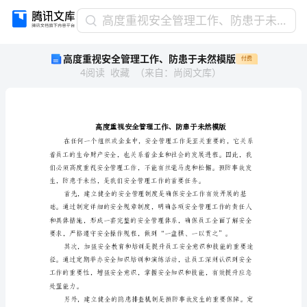
高
高度重视安全管理工作、防患于未然模版
度
高度重视安全管理工作、防患于未然模版
付费
重
4
阅读
收藏
（
来自
：
尚阅文库
）
视
安
全
管
理
工
作、