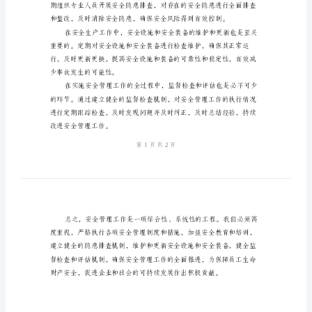
防
患
于
未
然
模
版
处置能力。
高
度
重