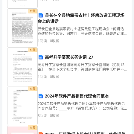
愿、公平、诚信的原则基础上，就乙方租赁甲方物品
(一)、环境影响评估目的
.....................................
陶
(二)、环境影响评估法律法规依据
.....................
瓷
付费
县长在全县地震带农村土坯房改造工程现场
复
会上的讲话
(四)、环境保护措施
............................................
合
(五)、环境监测与管理计划
.................................
县长在全县地震带农村土坯房改造工程现场会上的讲话
材
(六)、环境影响评估报告编制要求
尊敬的各位领导、同志们：今天这次会议，既是启动我
.....................
县地震带农村土坯房改造工作的动员会，又是打好这场
八、财务管理与资金运作
料
...........................................
1
阅读
0
收藏
战役的誓师会。下面，我就如何抓好全县地震带农村土
(一)、财务战略规划
............................................
项
坯房改造
付费
目
高考升学宴家长答谢词_27
投
高考升学宴家长答谢词高考升学宴家长答谢词【范例13
资
篇】 在当下这个社会中，答谢词在我们的生活中并不
鲜见，通常答谢词都有语言生动、简洁、得体的特点。
分
1
阅读
0
收藏
那么问题来了，到底应如何写一份恰当的答谢词呢？下
析
付费
及
2024年软件产品销售代理合同范本
可
2024年软件产品销售代理合同范本软件产品销售代理合
行
同合同编号：_____甲方（销售代理方）：公司名称：法
性
定代表人：注册地址：邮政编码：电话：传真：电子邮
8
阅读
0
收藏
箱： 乙方（软件产品提供方）：公司名称：法定代
报
告
付费