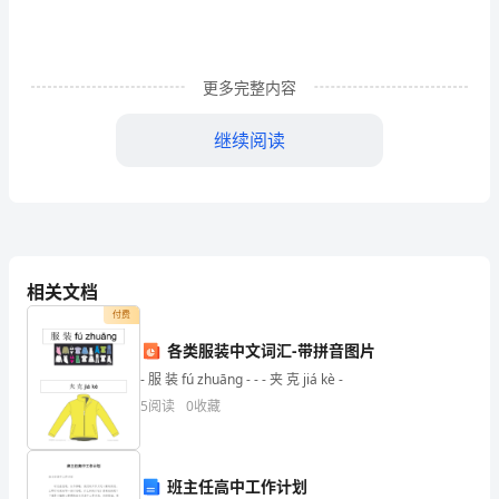
投
资
更多完整内容
分
析
继续阅读
及
目录
可
序言
.............................................................................
一、高性能陶瓷复合材料项目选址说明
....................
行
(一)、高性能陶瓷复合材料项目选址原则
..........
(二)、高性能陶瓷复合材料项目选址
相关文档
.................
性
(三)、建设条件分析
............................................
付费
报
(四)、用地控制指标
............................................
各类服装中文词汇-带拼音图片
(五)、地总体要求
................................................
告
- 服 装 fú zhuāng - - - 夹 克 jiá kè -
(六)、节约用地措施
............................................
(七)、总图布置方案
............................................
5
阅读
0
收藏
目
(八)、选址综合评价
............................................
录
二、高性能陶瓷复合材料项目概论
............................
TOC
班主任高中工作计划
(二)、高性能陶瓷复合材料项目概况
.................