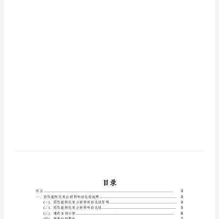
目
投
资
分
析
及
可
行
性