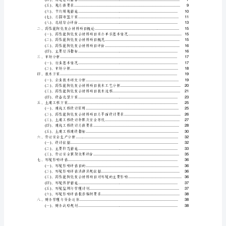
报
告
高
性
能
陶
瓷
复
合
材
料
项
目