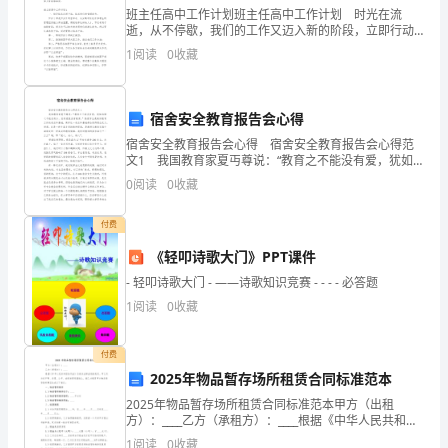
班主任高中工作计划班主任高中工作计划 时光在流
(三)、高性能陶瓷复合材料项目评价
\h
.................
逝，从不停歇，我们的工作又迈入新的阶段，立即行动
(四)、主要经济指标
............................................
起来写一份计划吧。什么样的计划才是有效的呢？下面
\zHYPERLINK
1
阅读
0
收藏
三、市场分析
..............................................................
是小编精心整理的班主任高中工作计划，欢迎阅读，希
望大
(一)、行业基本情况
............................................
\l
(二)、市场分析
....................................................
宿舍安全教育报告会心得
"_Toc21283"序
四、技术方案
..............................................................
(一)、企业技术研发分析
宿舍安全教育报告会心得 宿舍安全教育报告会心得范
.....................................
言
文1 我国教育家夏丏尊说：“教育之不能没有爱，犹如
(二)、高性能陶瓷复合材料项目技术工艺分析
..
池塘之不能没有水。没有爱就没有教育。”热爱学生是做
0
阅读
0
收藏
(三)、高性能陶瓷复合材料项目技术流程
..........
PAGEREF
好教育工作的起点和基础，离开这一起点和基础都会
(四)、设备选型方案
............................................
_Toc21283
五、土建工程方案
付费
......................................................
(一)、建筑工程设计原则
.....................................
\h
《轻叩诗歌大门》PPT课件
(二)、高性能陶瓷复合材料项
- 轻叩诗歌大门 - ——诗歌知识竞赛 - - - - 必答题
3HYPERLINK
(三)、土建工程设计年限及安全等级
.................
1
阅读
0
收藏
(四)、建筑工程设计总体要求
.............................
\l
(五)、土建工程建设指标
.....................................
六、劳动安全生产分析
...............................................
"_To
付费
(一)、设计依据
....................................................
2025年物品暂存场所租赁合同标准范本
高
(二)、主要防范措施
............................................
2025年物品暂存场所租赁合同标准范本甲方（出租
性
(三)、劳动安全预期效果评价
.............................
方）：____乙方（承租方）：____根据《中华人民共和国
七、环境影响评估
......................................................
合同法》及相关法律法规的规定，甲乙双方在平等、自
能
1
阅读
0
收藏