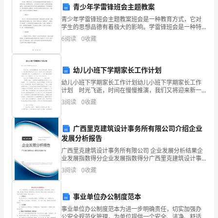
青少年学雷锋班会主题教案
案
答案：D
青少年学雷锋班会主题教案班会是一种教育方式，它对
学生的思想品德有着极大的影响。学雷锋班会是一种特
（能
殊的班会，它是中国青少年爱国主义教育的重要组成部
6
阅读
0
收藏
分，也是培养新时代青少年良好品德的重要途径。在学
雷锋班会
力
A:
附安全预算
幼儿小班下学期家长工作计划
提
B:
重新测算安全验算结果
幼儿小班下学期家长工作计划幼儿小班下学期家长工作
计划 时光飞逝，时间在慢慢推演，我们又将迎来新一
C:
组织专家进行论证、审查
升）
轮的努力，是时候开始制定工作计划了。说到写工作计
3
阅读
0
收藏
划相信很多人都是毫无头绪、内心崩溃的状态吧！以下
D:
附监理工程师名单
是
历
广西里克建筑设计事务所有限公司介绍企业
答案：C
年
发展分析报告
广西里克建筑设计事务所有限公司 企业发展分析结果企
浙
业发展指数得分企业发展指数得分广西里克建筑设计事
建筑施工
务所有限公司综合得分说明：企业发展指数根据企业规
江
3
阅读
0
收藏
模、企业创新、企业风险、企业活力四个维度对企业发
A:
政府部门
展情
省
事业单位办公制度范本
B:
施工单位
宁
事业单位办公制度范本为进一步明确责任，切实加强办
C:
业主单位
公安全规范化管理，为单位提供一个安全、洁净、舒适