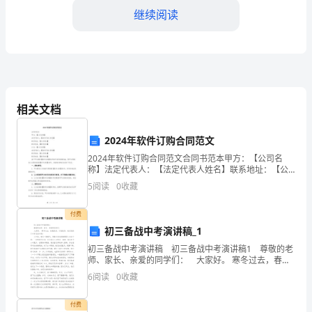
考
继续阅读
试
word
格式可自由下载编辑，附完整答案！
王
B:
项目经理
牌
相关文档
C:
施工人员
题
D:
监理单位
2024年软件订购合同范文
答案：A
2024年软件订购合同范文合同书范本甲方：【公司名
库
称】法定代表人：【法定代表人姓名】联系地址：【公
司地址】联系电话：【联系电话】乙方：【公司名称】
5
阅读
0
收藏
法定代表人：【法定代表人姓名】联系地址：【公司地
及
址】联
付费
参
A:
业主
初三备战中考演讲稿_1
初三备战中考演讲稿 初三备战中考演讲稿1 尊敬的老
B:
发生事故的单位
考
师、家长、亲爱的同学们： 大家好。 寒冬过去，春意
浓浓，万物复苏，我们迎来了中考百日冲刺！ 三年
6
阅读
0
收藏
C:
在事故发生地点的单位
前，我们一脸稚气，带着对未来的憧憬迈入九
答
D:
总承包单位
付费