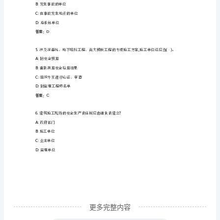
识
A:None
岗
B:8
小时
前
C:24
小时
D:4
小时
培
答案：B
训
及
3
建筑施工现场的安全检查记录应由谁签字确认
A:
安全员
继
续
教
育
更多完整内容