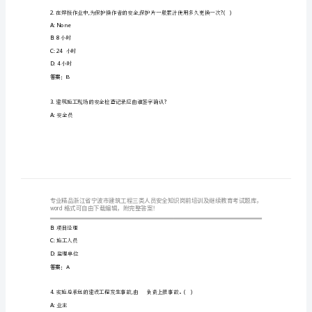
工
程
三
类
1.,
,()
备时应当。
人
A:
对从业人员进行专门的安全生产教育和培训
员
B:
无需采取任何措施
C:
立即投入使用
安
D:
自行决定是否培训
全
答案：A
知