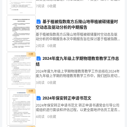
波
的工作环境，经研究决定，单位所有干部职工和进入本
7
阅读
0
收藏
D:
监理单位
单位内的个人均应严格遵守该制度，具体办法如下：
市
一、文明办
基于植被指数南方丘陵山地带植被碳储量时
建
空动态及驱动分析的中期报告
筑
基于植被指数南方丘陵山地带植被碳储量时空动态及驱
动分析的中期报告本次中期报告旨在探讨基于植被指数
工
的南方丘陵山地带植被碳储量时空动态及驱动分析，并
2
阅读
0
收藏
对相关研究进行总结和展望。一、研究背景随着全球气
程
候变暖和
付费
2024年度九年级上学期物理教育教学工作总
三
结
类
2024年度九年级上学期物理教育教学工作总结在2024年
度九年级上学期的物理教育教学工作中，我们团队密切
关注教学效果，注重培养学生的物理学习兴趣和动手能
人
3
阅读
0
收藏
力。以下是我对这个学期物理教育工作的总结：一、教
员
付费
2024年保安转正申请书范文
安
2024年保安转正申请书范文 转正申请书通常会引导公司
或组织进行面谈和评估过程，以更全面地评估员工是否
全
适合转为正式员工。今日我在这给大家整理了一些保安
4
阅读
0
收藏
转正申请书范文，就让我们一起来看看吧！
知