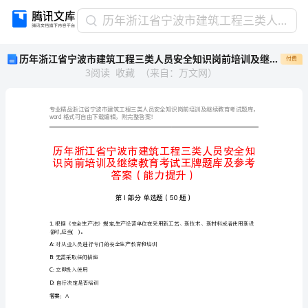
历
历年浙江省宁波市建筑工程三类人员安全知识岗前培训及继续教育考试王牌题库及参考答案（能力提升）
年
历年浙江省宁波市建筑工程三类人员安全知识岗前培训及继续教育考试王牌题库及参考答案（能力提升）
付费
浙
3
阅读
收藏
（
来自
：
万文网
）
江
省
宁
波
word
格式可自由下载编辑，附完整答案！
市
建
筑