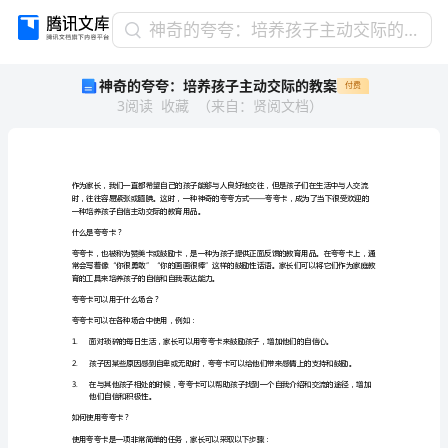
神
神奇的夸夸：培养孩子主动交际的教案
奇
神奇的夸夸：培养孩子主动交际的教案
付费
的
3
阅读
收藏
（
来自
：
贤阅文档
）
夸
夸：
培
养
孩
子
一种培养孩子自信主动交际的教育用品。
主
什么是夸夸卡？