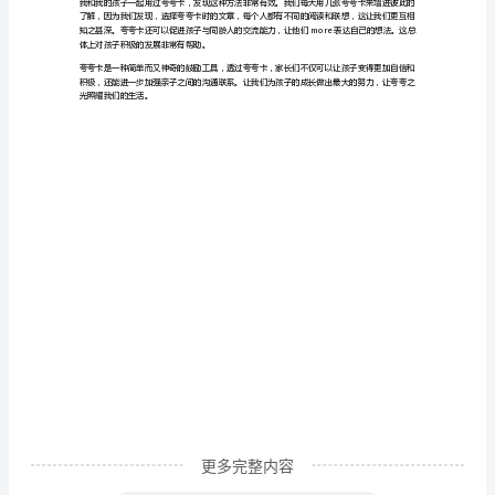
们
2.
一
3.
直
的见解。
都
4.
希
5.
望
进一步帮助。
自
夸夸卡与家庭教育的关系
己
的
孩
子
能
更多完整内容