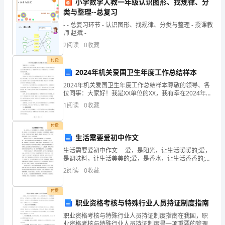
小学数学人教一年级认识图形、找规律、分
在
类与整理--总复习
生
- - 总复习环节 - 认识图形、找规律、分类与整理 - 授课教
光照耀我们的生活。
师 赵斌 -
活
2
阅读
0
收藏
中
付费
2024年机关爱国卫生年度工作总结样本
与
2024年机关爱国卫生年度工作总结样本尊敬的领导、各
人
位同事：大家好！我是XX单位的XX，我有幸在2024年中
担任了机关爱国卫生年度工作的负责人，现在向大家汇
1
阅读
0
收藏
交
报一下我们在过去一年中的工作情况和成果。一、
流
付费
生活需要爱初中作文
时，
生活需要爱初中作文 爱，是阳光，让生活暖暖的;爱，
是调味料，让生活美美的;爱，是香水，让生活香香的;
往
爱，是是糖果，让生活甜甜的。如果离开了爱，生活将
2
阅读
0
收藏
是冰冷的、凄凉的、腐臭的，如果离开了爱，生活将是
往
付费
容
职业资格考核与特殊行业人员持证制度指南
易
职业资格考核与特殊行业人员持证制度指南在我国，职
业资格考核与特殊行业人员持证制度是一项重要的管理