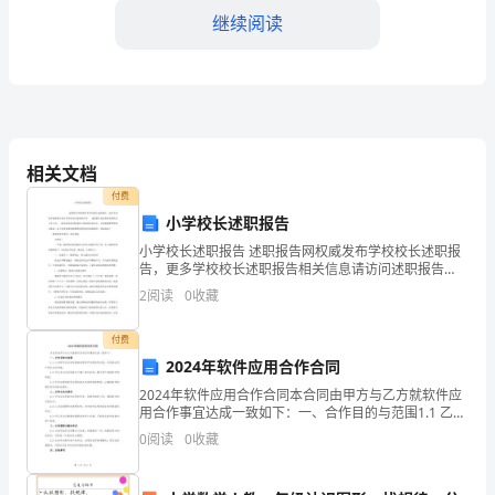
够
继续阅读
与
人
良
是家庭教育中一个重要的环节。
好
相关文档
地
付费
小学校长述职报告
积极的成长环境。
交
小学校长述职报告 述职报告网权威发布学校校长述职报
往，
告，更多学校校长述职报告相关信息请访问述职报告
最后说说心得
网。 述职报告是指各级各类机关工作人员，一般为业务
2
阅读
0
收藏
部门陈述
但
付费
是
2024年软件应用合作合同
孩
2024年软件应用合作合同本合同由甲方与乙方就软件应
用合作事宜达成一致如下：一、合作目的与范围1.1 乙方
子
即可在合同有效期内使用甲方的软件应用，并将其应用
0
阅读
0
收藏
于相关业务领域；1.2 甲乙双方应共同致力于推
们
体上对孩子积极的发展非常有帮助。