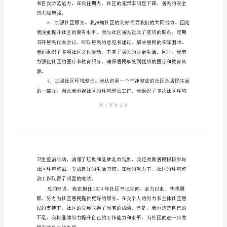
结
2024
结：
社
区
书
记
个
以确保居民的安全和便利。
人
工
作
总
结
感大幅增强。