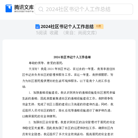
2024
2024社区书记个人工作总结
社
2024社区书记个人工作总结
付费
区
5
阅读
收藏
（
来自
：
尚阅文库
）
书
记
个
人
工
2024社区书记个人工
作
尊敬的领导、亲爱的居民：
总