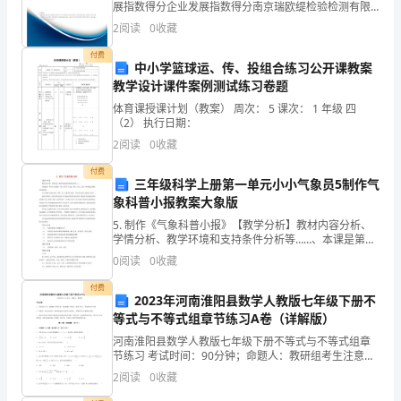
展指数得分企业发展指数得分南京瑞欧缇检验检测有限
责
公司综合得分说明：企业发展指数根据企业规模、企业
2
阅读
0
收藏
创新、企业风险、企业活力四个维度对企业发展情况进
社
行评
付费
中小学篮球运、传、投组合练习公开课教案
区
教学设计课件案例测试练习卷题
体育课授课计划（教案） 周次： 5 课次： 1 年级 四
的
（2） 执行日期：
管
2
阅读
0
收藏
付费
理
三年级科学上册第一单元小小气象员5制作气
象科普小报教案大象版
和
5. 制作《气象科普小报》【教学分析】教材内容分析、
服
学情分析、教学环境和支持条件分析等……、本课是第一
单元天气的最后一课，在学习了气温、风向、风力、云
0
阅读
0
收藏
量、降水量之后做以总结和拓展。引入明确本节课的目
务
标
付费
2023年河南淮阳县数学人教版七年级下册不
工
等式与不等式组章节练习A卷（详解版）
作。
河南淮阳县数学人教版七年级下册不等式与不等式组章
节练习 考试时间：90分钟；命题人：教研组考生注意：
在
1、本卷分第I卷（选择题）和第Ⅱ卷（非选择题）两部
2
阅读
0
收藏
分，满分100分，考试时间90分钟2、答卷前，考生
这