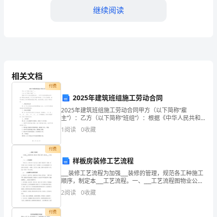
我
继续阅读
是
2024
年
社
相关文档
治工作取得了明显的成效。
付费
区
2025年建筑班组施工劳动合同
书
2025年建筑班组施工劳动合同甲方（以下简称“雇
主”）：乙方（以下简称“班组”）：根据《中华人民共和
记，
国劳动法》、《中华人民共和国劳动合同法》等相关法
1
阅读
0
收藏
律法规，甲乙双方本着平等自愿、公平公正的原则，就
在
甲方
付费
过
样板房装修工艺流程
展贡献自己的力量。
去
___装修工艺流程为加强___装修的管理，规范各工种施工
顺序，制定本___工艺流程。一、___工艺流程图物业公司
__装修手续→设计交底→敲墙→弹线放样→砌墙→水电布
的
2
阅读
0
收藏
线→防水→瓷砖铺贴→吊顶→定制橱柜、
一
付费