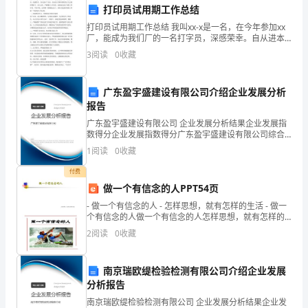
的社区。
打印员试用期工作总结
年
打印员试用期工作总结 我叫xx-x是一名，在今年参加xx
里，
谢谢！
厂，能成为我们厂的一名打字员，深感荣幸。自从进本
厂以来，在业务主管和同事们的大力支持和帮助下，本
3
阅读
0
收藏
我
人认真，严格履行工作责任，较好地完成了本职工作任
有
广东盈宇盛建设有限公司介绍企业发展分析
报告
幸
广东盈宇盛建设有限公司 企业发展分析结果企业发展指
担
数得分企业发展指数得分广东盈宇盛建设有限公司综合
得分说明：企业发展指数根据企业规模、企业创新、企
1
阅读
0
收藏
任
业风险、企业活力四个维度对企业发展情况进行评价。
该企
付费
社
做一个有信念的人PPT54页
区
- 做一个有信念的人 - 怎样思想，就有怎样的生活 - 做一
个有信念的人做一个有信念的人怎样思想，就有怎样的
书
生活敢一个有念的人,4解放军的经验信念建设与目标
2
阅读
0
收藏
记
南京瑞欧缇检验检测有限公司介绍企业发展
并
分析报告
负
南京瑞欧缇检验检测有限公司 企业发展分析结果企业发