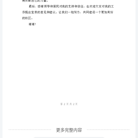
尊
敬
的
领
导、
亲
爱
源。
的
居
民：
大
家
更多完整内容
好！