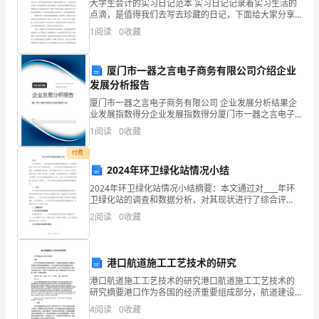
大学生会计的实习日记范本 实习日记记录着实习生活的
悉
起
各
优秀，业务熟
，为我们成立
点滴，是值得我们去写去珍藏的日记，下面给大家分享
了大学生会计的实习日记，欢迎借鉴！ 第一天 怀着惴惴
种
1
阅读
0
收藏
不安的心情进了xxx
规
、该职工今
5
厦门市一器之言电子商务有限公司介绍企业
章
发展分析报告
厦门市一器之言电子商务有限公司 企业发展分析结果企
制
业发展指数得分企业发展指数得分厦门市一器之言电子
商务有限公司综合得分说明：企业发展指数根据企业规
度，
1
阅读
0
收藏
模、企业创新、企业风险、企业活力四个维度对企业发
展情
积
付费
2024年环卫绿化站情况小结
极
2024年环卫绿化站情况小结摘要：本文通过对____年环
卫绿化站的调查和数据分析，对其现状进行了综合评
主
估。研究发现，____年环卫绿化站的整体建设水平较高，
2
阅读
0
收藏
设施数量不断增加，服务范围不断扩大，绿化工作
动
向
港口航道施工工艺技术的研究
同
港口航道施工工艺技术的研究港口航道施工工艺技术的
研究摘要港口作为各国的经济重要组成部分，航道建设
事
是提高港口运输能力、促进港口经济发展的重要任务。
4
阅读
0
收藏
本文结合国内外港口航道建设的实践，深入分析了港口