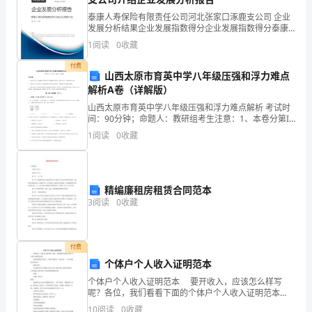
设
泰康人寿保险有限责任公司河北张家口涿鹿支公司 企业
发展分析结果企业发展指数得分企业发展指数得分泰康
探
人寿保险有限责任公司河北张家口涿鹿支公司综合得分
1
阅读
0
收藏
说明：企业发展指数根据企业规模、企业创新、企业风
索
险、
付费
山西太原市育英中学八年级压强和浮力难点
民
解析A卷（详解版）
族
山西太原市育英中学八年级压强和浮力难点解析 考试时
间：90分钟；命题人：教研组考生注意：1、本卷分第I
卷（选择题）和第Ⅱ卷（非选择题）两部分，满分100
文
1
阅读
0
收藏
分，考试时间90分钟2、答卷前，考生务必用0.5
化
是
精编廉租房租赁合同范本
3
阅读
0
收藏
衡
量
付费
一
个体户个人收入证明范本
个
个体户个人收入证明范本 要开收入，应该怎么样写
呢？各位，我们看看下面的个体户个人收入证明范本
民
吧！ 兹证明是我公司员工，在部门任职务。至今为
10
阅读
0
收藏