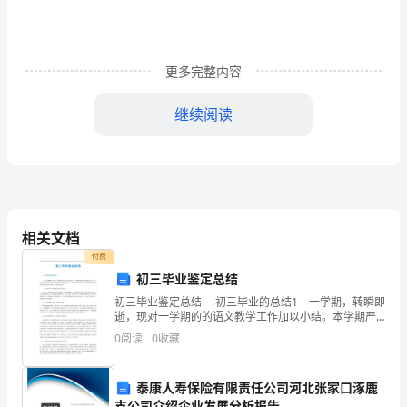
新
时
期
更多完整内容
农
继续阅读
村
信
用
社
相关文档
企
付费
初三毕业鉴定总结
业
二、农村
初三毕业鉴定总结 初三毕业的总结1 一学期，转瞬即
逝，现对一学期的的语文教学工作加以小结。本学期严
文
格执行语文教学计划，进一步转变语文教学观念，积极
0
阅读
0
收藏
进行课改探索，继续推进“自主——创新”课堂教学模
化
建
泰康人寿保险有限责任公司河北张家口涿鹿
支公司介绍企业发展分析报告