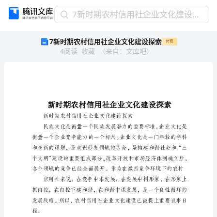
7
7新时期农村信用社企业文化建设探索
新
7新时期农村信用社企业文化建设探索
付费
时
4
阅读
收藏
（
来自
：
文库吧
）
期
农
村
信
用
社
企