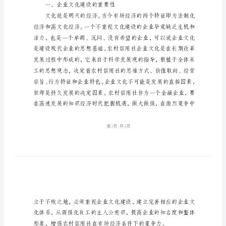
业
文
化
建
设
探
索
新
程。
时
一、企业文化建设的重要性
期