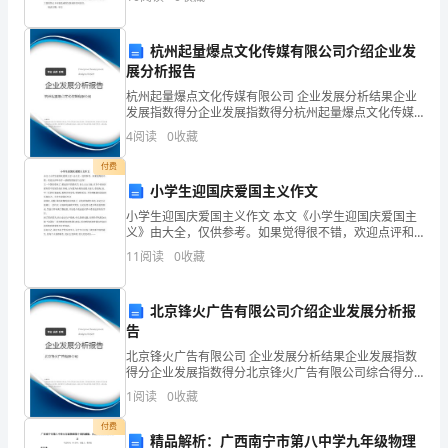
止，一年以来总收入约为元。 特此证明。 本证明
族
杭州起量爆点文化传媒有限公司介绍企业发
发
展分析报告
展
杭州起量爆点文化传媒有限公司 企业发展分析结果企业
发展指数得分企业发展指数得分杭州起量爆点文化传媒
潜
有限公司综合得分说明：企业发展指数根据企业规模、
4
阅读
0
收藏
企业创新、企业风险、企业活力四个维度对企业发展情
力
况进
付费
小学生迎国庆爱国主义作文
的
小学生迎国庆爱国主义作文 本文《小学生迎国庆爱国主
重
义》由大全，仅供参考。如果觉得很不错，欢迎点评和
分享～感谢你的阅读与支持！ 又一个国庆要来了,想起往
11
阅读
0
收藏
要
年的国庆节,街上人山人海,在各个商业区都有看不见尾
标
北京锋火广告有限公司介绍企业发展分析报
告
准，
北京锋火广告有限公司 企业发展分析结果企业发展指数
企
得分企业发展指数得分北京锋火广告有限公司综合得分
说明：企业发展指数根据企业规模、企业创新、企业风
1
阅读
0
收藏
业
险、企业活力四个维度对企业发展情况进行评价。该企
业的
付费
文
精品解析：广西南宁市第八中学九年级物理