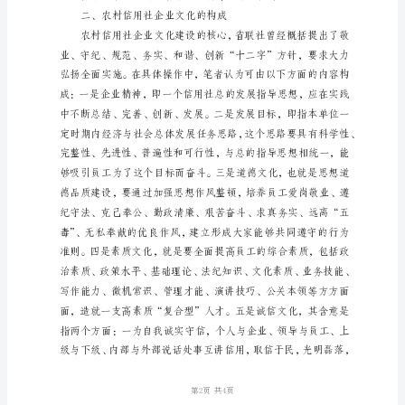
农
村
信
用
社
企
业
文
化
建
设
探
索