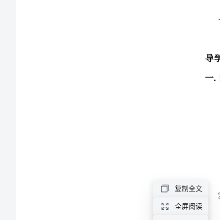
家
一.自主先学
1．
镇
七
年
级
学法指导
2．
（1）、
数
学
自主学习
下
复制全文
册
位置：
全屏阅读
10