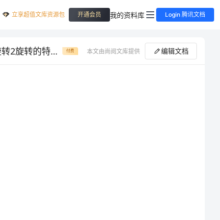
立享超值文库资源包
我的资料库
开通会员
Login 腾讯文档
四川省资阳市安岳县李家镇七年级数学下册10轴对称平移与旋转10.3旋转2旋转的特征学案无答案新版华东师大版
编辑文档
本文由尚阅文库提供
付费