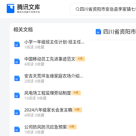
四
川
相关文档
省
小学一年级班主任计划-班主任工作计划最新8篇
资
1
阅读
0
收藏
中国移动员工先进事迹范文
阳
付费
4
阅读
0
收藏
市
安吉天荒坪友缘家庭农场介绍企业发展分析报告
导学目标：
2
阅读
0
收藏
安
风电场工程监理旁站制度
付费
10
阅读
0
收藏
岳
2024六年级家长会发言稿
付费
县
4
阅读
0
收藏
导学重难点
：
公司防风防汛应急预案
付费
李
7
阅读
0
收藏
导学环节
：