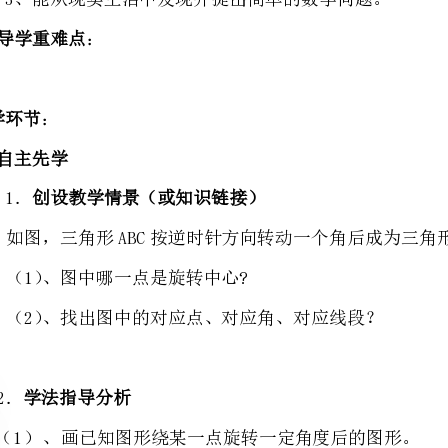
创设教学情景（或知识链接）
如图，三角形ABC按逆时针方向转动一个角后成为三角形AB′C′。
（1）、图中哪一点是旋转中心?
（2）、找出图中的对应点、对应角、对应线段？
分析
画已知图形绕某一点旋转一定角度后的图形。
（2）、找旋转后的旋转中心，旋转的角度，对应角，对应线段。
亲自动手操作，自主探索，合作交流达到研究问题的目的
（3）、；
3．（完成预习内容）
如图，三角形OAB绕点O逆时针旋转一定角度后，你能发现有哪些线段相等?有哪些角相等?
点B的对应点是点＿＿＿；