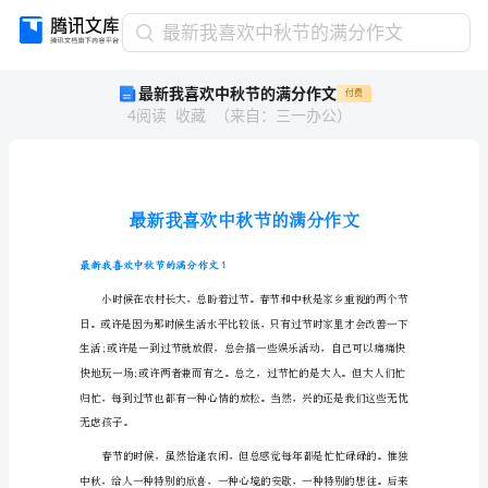
最
最新我喜欢中秋节的满分作文
新
最新我喜欢中秋节的满分作文
付费
我
4
阅读
收藏
（
来自
：
三一办公
）
喜
欢
中
秋
节
的
满