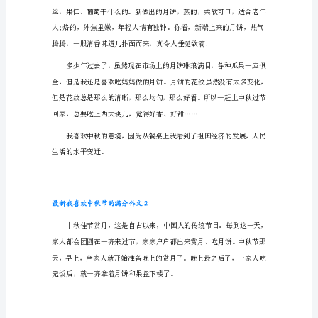
的
满
分
作
文
最
新
我
喜
欢
备思亲”。
中
秋
节