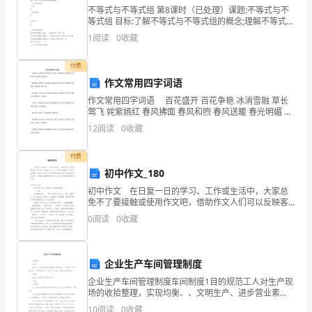
大，
不等式与不等式组 第8课时（已处理）课题:不等式与不
等式组 目标:了解不等式与不等式组的概念;理解不等式的
总
基本性质;会解简单的一元一次不等式(组);并能在数轴上
1
阅读
0
收藏
表示出其解集;能列出一元一次不等式(组)
盼
付费
着
作文常用四字词语
过
作文常用四字词语 百花盛开 百花争艳 冰消雪融 草长
莺飞 姹紫嫣红 春风拂面 春风和煦 春风送暖 春光明媚
春寒料峭 春暖花开 春色满园 春深似海 春意盎然 春雨绵
节。
12
阅读
0
收藏
绵 春雨如油 大地回春 风和
春
付费
生活的水平变迁。
初中作文_180
节
初中作文 在日复一日的学习、工作或生活中，大家总
和
免不了要接触或使用作文吧，借助作文人们可以反映客
观事物、表达思想感情、传递知识信息。相信很多朋友
0
阅读
0
收藏
中
都对写作文感到非常苦恼吧，下面是小编整理的初中作
文9篇
秋
企业生产车间管理制度
最新我喜欢中秋节的满分作文2
是
企业生产车间管理制度车间制度1目的规范工人对生产现
场的收拾整理，实现均衡、、文明生产、进步营业素
家
质，进步经济效益、达到优质、高效、低耗具有主要意
10
阅读
0
收藏