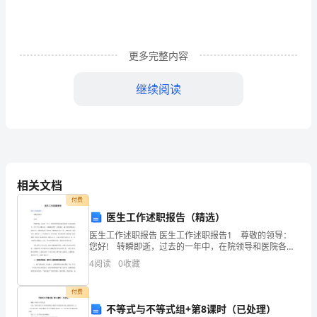
的
满
分
更多完整内容
作
继续阅读
文
1
小
时
相关文档
候
付费
医生工作述职报告（精选）
在
医生工作述职报告 医生工作述职报告1 尊敬的领导：
农
您好! 转瞬即逝，过去的一年中，在院领导和医院各科
室同仁的支持帮助下，在工作上积极主动，不断解放思
4
阅读
0
收藏
想，更新观念，树立高度的事业心和责任心，围绕
村
付费
长
不等式与不等式组+第8课时（已处理）