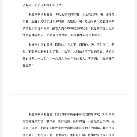
最新我喜欢中秋节的满分作文1
分
作
文
最
新
我
无虑孩子。
喜
欢
中
秋
想起来，似乎是心绪不同使然。
节