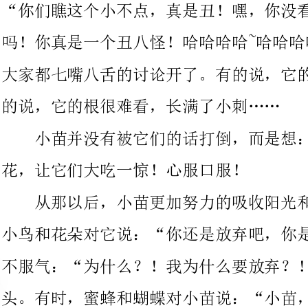
的说，它的根很难看，长满了小刺……
小苗并没有被它们的话打倒，而是想：我一定要长出最美的
花，让它们大吃一惊！心服口服！
从那以后，小苗更加努力的吸收阳光和水分！有些“好心”的
小鸟和花朵对它说：“你还是放弃吧，你是比不过它们的。”小苗
不服气：“为什么？！我为什么要放弃？！”它们无奈的摇了摇
头。有时，蜜蜂和蝴蝶对小苗说：“小苗，你还是放弃吧，它们的
花蜜都比别的花甜。”小苗有些怒了“为什么？我就不！我不相信
我超不过它们。”
就这样，终于有一天，小苗开出了比别的花更加美，更加绚丽
的花朵了！有的花想陷害它，用身子撞小苗。小苗一点也不怕，因
为它有一件“防身衣”。那些花倒把刺粘到自己身上了。