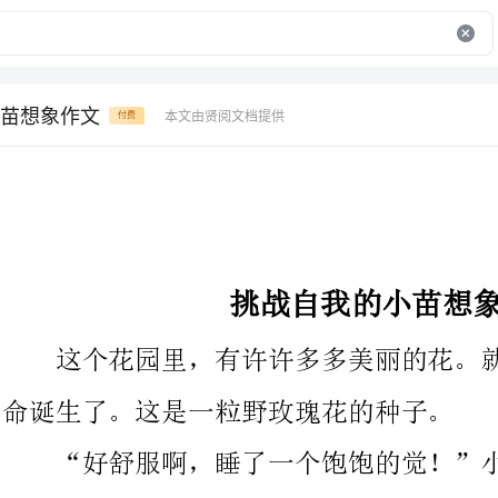
苗想象作文
本文由贤阅文档提供
付费
挑战自我的小苗想象作文
这个花园里，有许许多多美丽的花。就在这里，有一个新的生
命诞生了。这是一粒野玫瑰花的种子。
“好舒服啊，睡了一个饱饱的觉！”小苗说道。旁边的杜鹃说
“你们瞧这个小不点，真是丑！嘿，你没看到我们是这么的漂亮
吗！你真是一个丑八怪！哈哈哈哈~哈哈哈哈~
大家都七嘴八舌的讨论开了。有的说，它的叶子一边大一边小。有