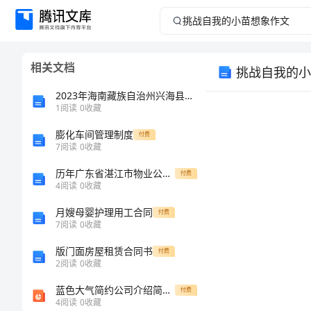
挑
战
相关文档
挑战自我的小
自
2023年海南藏族自治州兴海县试验检测师之交通工程考试题库含答案（B卷）
我
1
阅读
0
收藏
膨化车间管理制度
的
付费
7
阅读
0
收藏
小
历年广东省湛江市物业公司物业管理基本工作范围及职责知识竞赛试题通用题库附答案（培优A卷）
付费
4
阅读
0
收藏
苗
月嫂母婴护理用工合同
付费
7
阅读
0
收藏
想
版门面房屋租赁合同书
付费
象
2
阅读
0
收藏
蓝色大气简约公司介绍简介企业宣传推广PPT模板
付费
作
4
阅读
0
收藏