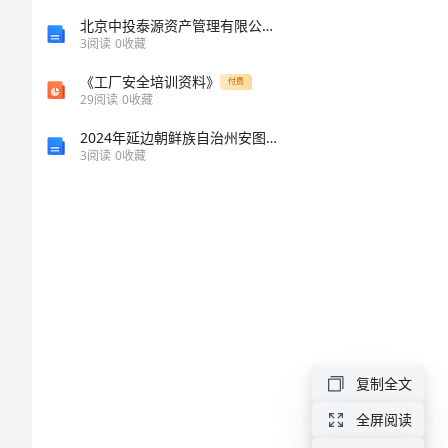
文
北京中投泰源资产管理有限公司介绍企业发展分析报告
3
阅读
0
收藏
挑
《工厂安全培训资料》
付费
29
阅读
0
收藏
战
2024年延边朝鲜族自治州安图县国家电网招聘之文学哲学类考试题库及完整答案（名校卷）
自
3
阅读
0
收藏
我
的
小
苗
想
象
复制全文
作
文
全屏阅读