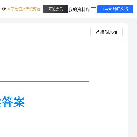
立享超值文库资源包
我的资料库
开通会员
Login 腾讯文档
编辑文档