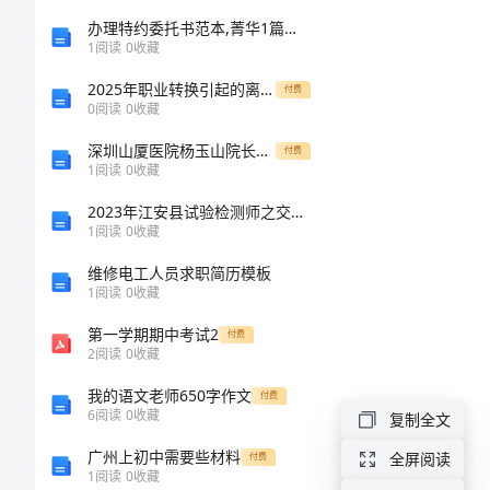
亲
办理特约委托书范本,菁华1篇【通用文档】
1
阅读
0
收藏
的
2025年职业转换引起的离婚财产分配合同范文
嘱
付费
0
阅读
0
收藏
托
深圳山厦医院杨玉山院长参加首届深圳市民营医院发展论坛[修改版]
付费
阅
1
阅读
0
收藏
读
2023年江安县试验检测师之交通工程考试题库及答案【名校卷】
1
阅读
0
收藏
答
维修电工人员求职简历模板
案
1
阅读
0
收藏
第一学期期中考试2
付费
2
阅读
0
收藏
《父
亲
我的语文老师650字作文
付费
6
阅读
0
收藏
复制全文
的
广州上初中需要些材料
全屏阅读
付费
寄。
嘱
1
阅读
0
收藏