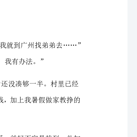
“爸，我不去念了。”我小声说，“明天我就到广州找弟弟去……”
一半。村里已经
500元钱，加上我暑假做家教挣的
尽全力了。爸好不容易找到一份扫
劳累使他看起来像一个六十多岁的
小老头儿，其实他今年四十才出头。妈身体不好，却总也不肯上医院看。
就辍学打工，赚到一点钱就往家里