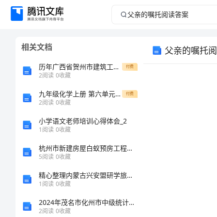
父
亲
相关文档
父亲的嘱托阅
的
历年广西省贺州市建筑工程三类人员安全知识岗前培训及继续教育考试内部题库【网校专用】
付费
嘱
2
阅读
0
收藏
九年级化学上册 第六单元 碳和碳的化合物单元清测试题 新人教版-新人教版初中九年级上册化学试题
托
付费
2
阅读
0
收藏
阅
小学语文老师培训心得体会_2
1
阅读
0
收藏
读
杭州市新建房屋白蚁预房工程合同范本
5
阅读
0
收藏
答
精心整理内蒙古兴安盟研学旅行指导员、师资格证考试含答案【实用】
案
1
阅读
0
收藏
2024年茂名市化州市中级统计师《统计工作实务》模拟预测试卷完整版
父
2
阅读
0
收藏