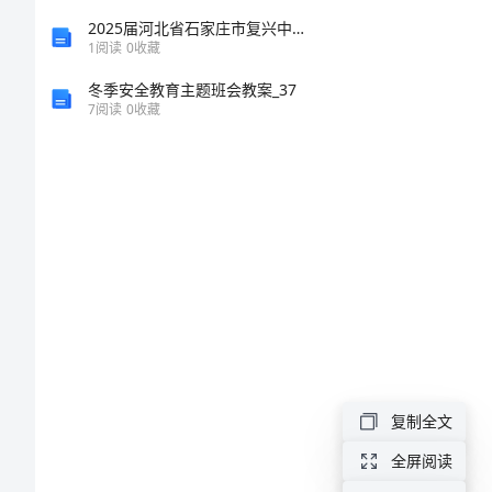
得
2025届河北省石家庄市复兴中学高二生物学第一学期期末统考试题含解析
1
阅读
0
收藏
体
冬季安全教育主题班会教案_37
7
阅读
0
收藏
会：
守
纪
律
转
作
复制全文
风
全屏阅读