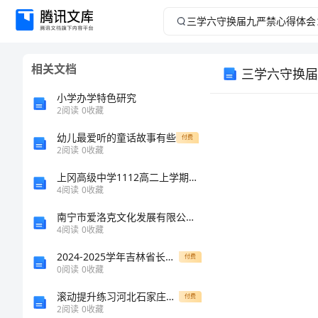
三
学
相关文档
三学六守换届
六
小学办学特色研究
守
2
阅读
0
收藏
幼儿最爱听的童话故事有些
换
付费
2
阅读
0
收藏
届
上冈高级中学1112高二上学期期中考试
4
阅读
0
收藏
九
南宁市爱洛克文化发展有限公司介绍企业发展分析报告
4
阅读
0
收藏
严
2024-2025学年吉林省长春市东北师大附中(明珠校区)八年级物理上学期期中监测试题（含答案）
付费
禁
0
阅读
0
收藏
滚动提升练习河北石家庄市42中数学七年级上册第三章一元一次方程方程定向攻克试题（解析版）
付费
心
2
阅读
0
收藏