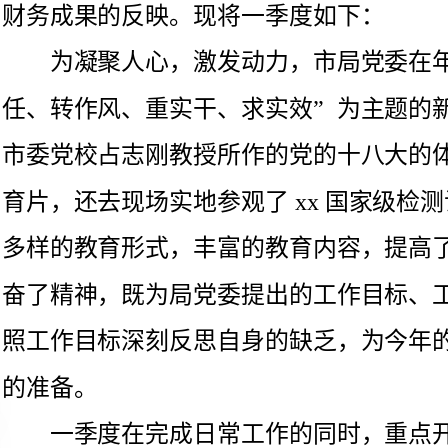
市委党校占志刚教授所作的党的十八大的体会讲座，观看了警示教
育片，还去现场实地参观了xx国家级检测试
多样的教育形式，丰富的教育内容，提高了认识，开阔了眼界，振
奋了精神，既为局党委提出的工作目标、工作思路倍感振奋，又对
照工作目标深刻反思自身的缺乏，为今年的工作在思想上做好充分
一季度在完成日常工作的同时，重点开展了财务决算报表编
制、监视抽查经费绩效预评、系统财务内审等工作：
完成财务年报编制工作。财务年报是财
行情况和各项重要支出数据的根底性资料，并且随着国库集中支
付、财务集中核算等财政监管体系确实立，财政部门对单位财务年
报的编报提出了更高的要求。我能克服时间紧、工作量大等困难，