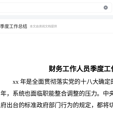
季度工作总结
本文由贤阅文档提供
财务工作人员季度工作总结
xx年是全面贯彻落实党的十八大确定的各工程标任务的起
年，系统也面临职能整合调整的压力。中央的八项规定及省委省政
府出台的标准政府部门行为的规定，都将切实地影响预算的执行和
财务成果的反映。现将一季度如下：
为凝聚人心，激发动力，市局党委在年初组织开展了“强责
任、转作风、重实干、求实效”为主题的新春教育周活动，聆听了