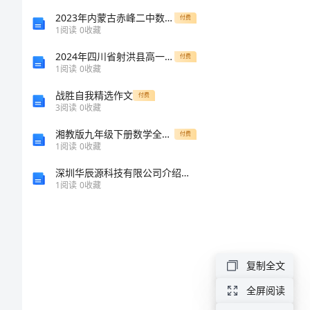
总
2023年内蒙古赤峰二中数学七年级上册有理数专项练习试题（含详细解析）
付费
1
阅读
0
收藏
结
2024年四川省射洪县高一上学期期中考试化学试卷解析版
付费
1
阅读
0
收藏
财
战胜自我精选作文
付费
务
3
阅读
0
收藏
工
湘教版九年级下册数学全册教案
付费
的准备。
1
阅读
0
收藏
作
深圳华辰源科技有限公司介绍企业发展分析报告
人
1
阅读
0
收藏
员
(一)
季
度
复制全文
工
全屏阅读
作