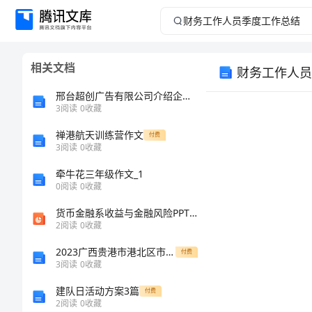
财
务
相关文档
财务工作人员
工
邢台超创广告有限公司介绍企业发展分析报告
作
3
阅读
0
收藏
禅港航天训练营作文
人
付费
3
阅读
0
收藏
员
牵牛花三年级作文_1
0
阅读
0
收藏
季
货币金融系收益与金融风险PPT课件
2
阅读
0
收藏
度
2023广西贵港市港北区市场监督管理局编制外招聘合同制人员3人共500题含答案解析高频考点题库参考模拟练习试卷
付费
工
3
阅读
0
收藏
建队日活动方案3篇
付费
作
2
阅读
0
收藏