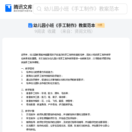
幼
幼儿园小班《手工制作》教案范本
儿
幼儿园小班《手工制作》教案范本
付费
园
9
阅读
收藏
（
来自
：
贤阅文档
）
小
班
《手
工
制
作》
实施手工制作课程。
教
一、教学目标