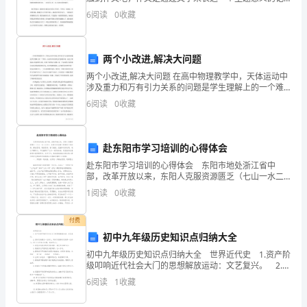
工
叙方法。还是对作文一筹莫展吗？下面是为大家的我眼
6
阅读
0
收藏
中的纸月作文，仅供参考，大家一起来看看吧。 纸
制
作
两个小改进,解决大问题
教
两个小改进,解决大问题 在高中物理教学中，天体运动中
涉及重力和万有引力关系的问题是学生理解上的一个难
点，由此所涉及的黄金代换的应用、赤道上物体向心加
学
6
阅读
0
收藏
速度的计算、发射卫星的最小周期、第一宇宙速度计
也
赴东阳市学习培训的心得体会
变
赴东阳市学习培训的心得体会 东阳市地处浙江省中
得
部，改革开放以来，东阳人克服资源匮乏（七山一水二
分田）、交通区位优势不明显等不利因素，解放思想，
1
阅读
0
收藏
愈
超前思维，善于捕捉、把握和用好机遇，通过不懈努
力，不仅赢
发
付费
初中九年级历史知识点归纳大全
重
初中九年级历史知识点归纳大全 世界近代史 1.资产阶
级叩响近代社会大门的思想解放运动：文艺复兴。 2.旧
要。
时代的最后一位诗人，同时又是新时代的第一位诗人：
6
阅读
1
收藏
但丁(文艺复兴先驱，意大利人)。
本