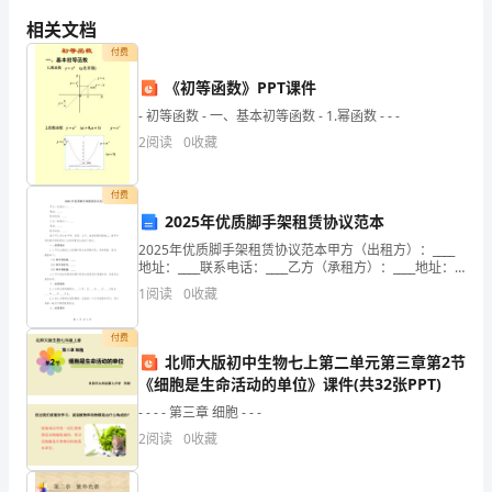
越
2.
相关文档
来
3.
付费
越
不同情况进行适当调整；
《初等函数》PPT课件
4.
重
- 初等函数 - 一、基本初等函数 - 1.幂函数 - - -
2
阅读
0
收藏
五、教学评估
视
1.
孩
2.
付费
2025年优质脚手架租赁协议范本
子
2025年优质脚手架租赁协议范本甲方（出租方）：____
创
地址：____联系电话：____乙方（承租方）：____地址：
____联系电话：____鉴于甲乙双方在平等、自愿、公平、
1
阅读
0
收藏
鉴与参考。
造
诚信的原则基础上，就甲方
力
付费
北师大版初中生物七上第二单元第三章第2节
和
《细胞是生命活动的单位》课件(共32张PPT)
- - - - 第三章 细胞 - - -
手
2
阅读
0
收藏
工