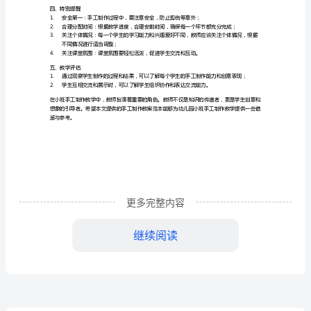
1.
培养幼儿的想象力和创造力；
案
2.
提高幼儿的手工制作技能和动手能力；
3.
范
4.
培养幼儿团队合作能力和社交能力。
本
二、教学准备
1.
准备手工材料：彩纸、胶水、颜料、毛线等；
近
2.
准备制作工具：剪刀、笔、刷子、细线等；
年
3.
4.
来，
三、教学步骤
幼
1.
更多完整内容
儿
2.
3.
园
继续阅读
4.
教
得和体验。
育
四、特别提醒
1.