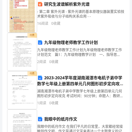
制
研究生波谱解析紫外光谱
作
- 第二章 紫外光谱 - 紫外光谱的基本原理仪器装置实验技
术紫外吸收与分子结构关系应用 - -
技
16
阅读
0
收藏
能
付费
的
九年级物理老师教学工作计划
九年级物理老师教学工作计划九年级物理老师教学工作
培
计划范文 篇1：九年级物理教学计划 一、指导思
想： 以帮助学生掌握好物理基础知识和基本技能，提
养，
2
阅读
0
收藏
高学生应用物理知识的水平，使每一个学生真正能成
因
付费
2023-2024学年度湖南湘潭市电机子弟中学
此
数学七年级上册第四单元几何图形初步定向攻克
试题（含详解）
湖南湘潭市电机子弟中学数学七年级上册第四单元几何
小
图形初步定向攻克 考试时间：90分钟；命题人：教研组
考生注意：1、本卷分第I卷（选择题）和第Ⅱ卷（非选择
班
1
阅读
0
收藏
题）两部分，满分100分，考试时间90分钟2、答
的
我眼中的纸月作文
手
我眼中的纸月作文 在我们平凡的日常里，大家都经常接
触到作文吧，作文是通过文字来表达一个主题意义的记