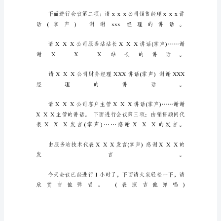
持
词
各
位
领
导、
来
宾、
同
事
们：
请
就