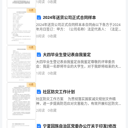
请
1
阅读
0
收藏
行了研究。首先，介绍了磨溪雷一~1气藏的地质背景和
允
付费
2024年送货公司正式合同样本
许
2024年送货公司正式合同样本本合同由以下各方于2024
我
年月日签订：甲方：（公司名称）法定代表人：（法定
代表人姓名）联系地址：（公司联系地址）联系电话：
0
阅读
0
收藏
向
（联系电话）传真：（传真号码）邮箱：（电子邮箱）
大
付费
大四毕业生登记表自我鉴定
家
大四毕业生登记表自我鉴定自我鉴定尊敬的评审委员
会：我是一名即将毕业的大学生，对于我即将结束的大
介
学生涯以及即将步入社会这一新的阶段，我对自己进行
1
阅读
0
收藏
了一番认真的思考和反省。在大学四年的学习和成长
绍
中，我不断锤
付费
今
社区防灾工作计划
天
社区防灾工作方案 为贯彻落实国家减灾规划文件精
神，进一步提高防范应对灾害能力，有效开展社区防灾
减灾工作，普及科学救灾知识，保障人民生命财产平
亲
2
阅读
0
收藏
安，减轻各种灾害的影响，使社区的防灾减灾工作迈向
规划化、
临
宁夏回族自治区党委办公厅关于印发[修改