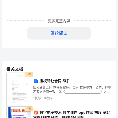
座!
x
更多完整内容
x
x
继续阅读
公
司
20xx
相关文档
年
付费
年
版权转让合同-软件
度
版权转让合同-软件版权转让合同-软件甲方：乙方：经甲
乙双方协商一致，就《___________________________》之软
件著作权转让事宜达成本协议。一、软件的名称及版本
工
1
阅读
0
收藏
号：软件
作
付费
数字电子技术 教学课件 ppt 作者 初玲 第24
总
次课555定时器、施密特触发器