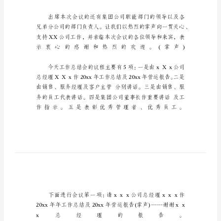
持
词
年
终
工
作
会
议
主
持
人
主