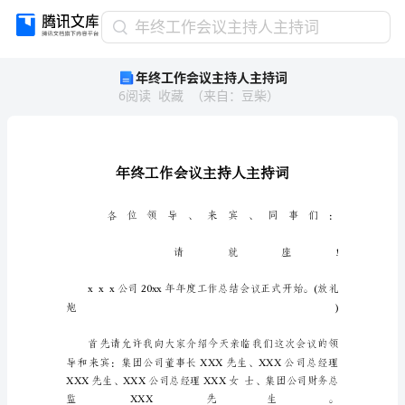
年
年终工作会议主持人主持词
终
年终工作会议主持人主持词
工
6
阅读
收藏
（
来自
：
豆柴
）
作
会
议
主
持
人
主