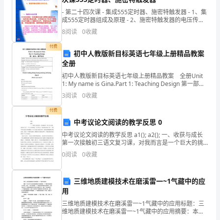
结
- 第二十四次课 - 集成555定时器、施密特触发器 - 1、集
成555定时器组成及原理 - 2、施密特触发器的电压传输
特性。
会
8
阅读
0
收藏
议
付费
初中人教版新目标英语七年级上册精品教案
正
全册
初中人教版新目标英语七年级上册精品教案 全册Unit
式
1: My name is Gina.Part 1: Teaching Design 第一部
分：教学设计FunctionsIntroduce yo
3
阅读
0
收藏
开
付费
始。
中考议论文阅读的教学反思 0
(放
中考议论文阅读的教学反思 a1(); a2(); 一、收获与成长
第一次接触初三语文复习课，对我而言是一个巨大的挑
礼
战
0
阅读
0
收藏
炮)
三维地质建模技术在磨溪雷一~1气藏中的应
首
用
先
三维地质建模技术在磨溪雷一~1气藏中的应用标题：三
维地质建模技术在磨溪雷一~1气藏中的应用摘要：本论
文针对三维地质建模技术在磨溪雷一~1气藏中的应用进