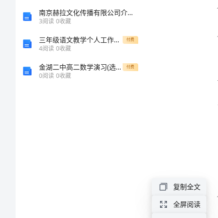
年
南京赫拉文化传播有限公司介绍企业发展分析报告
3
阅读
0
收藏
终
三年级语文教学个人工作总结
付费
4
阅读
0
收藏
述
金湖二中高二数学演习(选修1-2)07,5,5
付费
0
阅读
0
收藏
职
报
告
2024
年
企
复制全文
业
全屏阅读
工