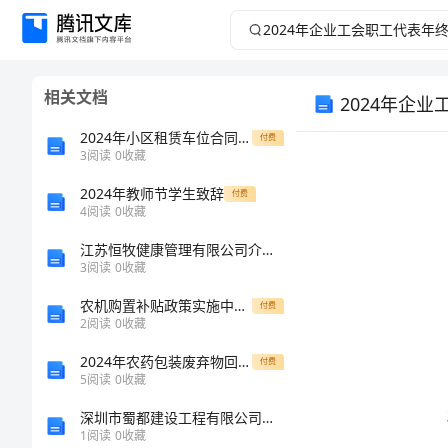
2024
年
相关文档
2024年企
企
2024年小区租赁车位合同范本
付费
业
3
阅读
0
收藏
工
2024年教师节学生致辞
付费
4
阅读
0
收藏
会
江苏恒牧健康管理有限公司介绍企业发展分析报告
3
阅读
0
收藏
职
农机购置补贴政策实施中存在的问题及建议
付费
2
阅读
0
收藏
工
2024年农药包装废弃物回收方案
付费
代
5
阅读
0
收藏
展方向。
深圳市蜀都建设工程有限公司介绍企业发展分析报告
表
1
阅读
0
收藏