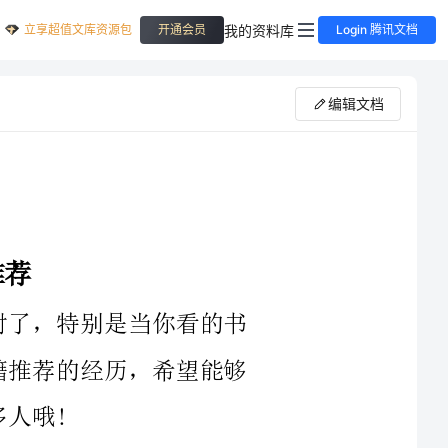
立享超值文库资源包
我的资料库
开通会员
Login 腾讯文档
编辑文档