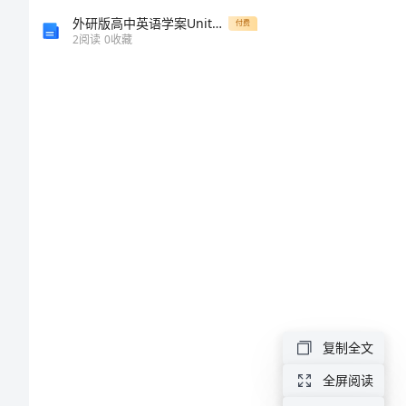
类
外研版高中英语学案Unit1Foodforthought预习新知早知道2.doc
付费
2
阅读
0
收藏
书
籍
推
荐
一说法。
书
光
多
看
不
复制全文
行，
全屏阅读