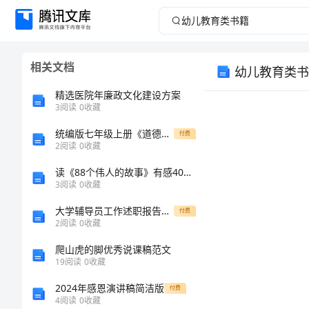
幼
儿
相关文档
幼儿教育类书
教
精选医院年廉政文化建设方案
育
3
阅读
0
收藏
统编版七年级上册《道德与法治》期中考试题(汇总)
类
付费
2
阅读
0
收藏
书
读《88个伟人的故事》有感400字
3
阅读
0
收藏
籍
大学辅导员工作述职报告范文
付费
2
阅读
0
收藏
幼
爬山虎的脚优秀说课稿范文
儿
19
阅读
0
收藏
教
2024年感恩演讲稿简洁版
付费
4
阅读
0
收藏
育