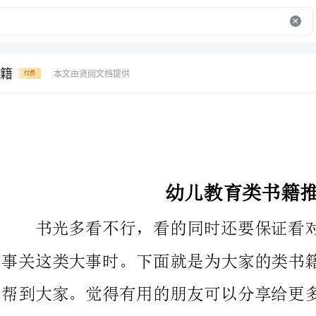
籍
本文由贤阅文档提供
付费
幼儿教育类书籍推荐
书光多看不行，看的同时还要保证看对了，特别是当你看的书
事关这类大事时。下面就是为大家的类书籍推荐的经历，希望能够
帮到大家。觉得有用的朋友可以分享给更多人哦!
这本书被评为“对当代美国文化影响最为重大的书籍之一”，
这部书是特地奉献给九岁到十三岁的小学生的，以贴近少儿学习生
活的篇篇日记构成。以儿童视角观察世界，用孩子天真质朴的语言