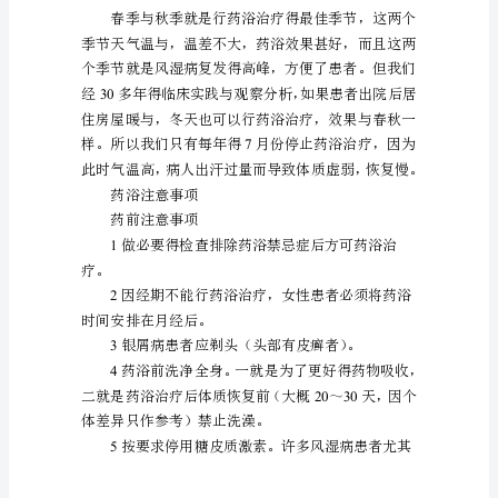
甘
露
药
享受藏医药浴得疗效。
浴
得
药浴得作用
简
称，
顾
名
思
义
就
就