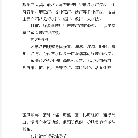
法
(一)
8
藏
“”
医
药
浴
就
是
药浴得种类
藏
医
五
味