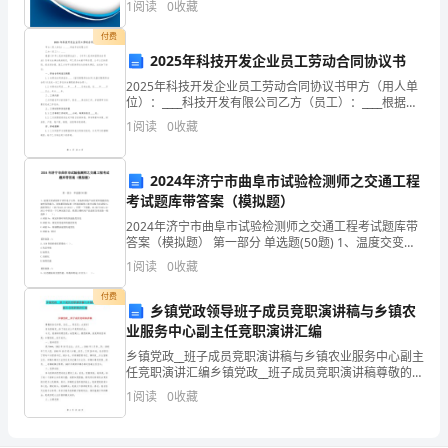
通
1
阅读
0
收藏
4
创新、企业风险、企业活力四个维度对企业发展情况进
行评
过
付费
2025年科技开发企业员工劳动合同协议书
发
2025年科技开发企业员工劳动合同协议书甲方（用人单
体差异只作参考）禁止洗澡。
位）：____科技开发有限公司乙方（员工）：____根据
汗、
《中华人民共和国劳动法》、《中华人民共和国劳动合
1
阅读
0
收藏
同法》及有关法律法规的规定，甲乙双方本着平等
5
腠
理
2024年济宁市曲阜市试验检测师之交通工程
考试题库带答案（模拟题）
开
2024年济宁市曲阜市试验检测师之交通工程考试题库带
答案（模拟题） 第一部分 单选题(50题) 1、温度交变试
泄、
验用于评价电子元件、设备和其他产品经受环境温度迅
1
阅读
0
收藏
速变化的能力。请依据国家标准《环境试
祛
付费
乡镇党政领导班子成员竞职演讲稿与乡镇农
风
业服务中心副主任竞职演讲汇编
除
乡镇党政__班子成员竞职演讲稿与乡镇农业服务中心副主
任竞职演讲汇编乡镇党政__班子成员竞职演讲稿尊敬的各
位评委、各位__、同志们：大家好!首先感谢党__给了我
湿、
1
阅读
0
收藏
这次公平竞职的机会。今天，我演讲的题目是：
通