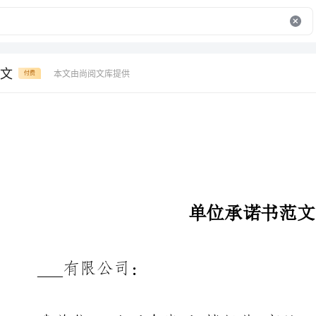
文
本文由尚阅文库提供
付费
单位承诺书范文
___有限公司：
我单位：公司在贵司楼经营商
约书》应向贵司提供相应品牌的资质
登