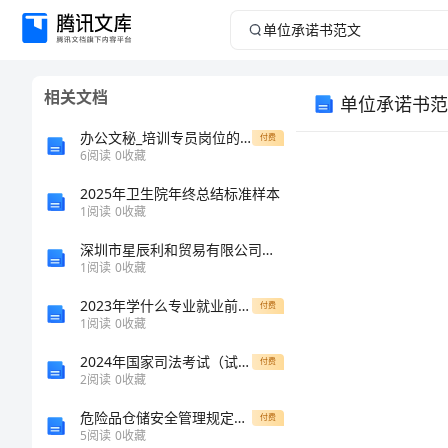
单
位
相关文档
单位承诺书范
承
办公文秘_培训专员岗位的具体职责
付费
诺
6
阅读
0
收藏
2025年卫生院年终总结标准样本
书
1
阅读
0
收藏
范
深圳市星辰利和贸易有限公司介绍企业发展分析报告
1
阅读
0
收藏
文
2023年学什么专业就业前景好
付费
1
阅读
0
收藏
单
2024年国家司法考试（试卷二）题库综合试题A卷 附答案
付费
位
2
阅读
0
收藏
承
危险品仓储安全管理规定范文
付费
5
阅读
0
收藏
诺