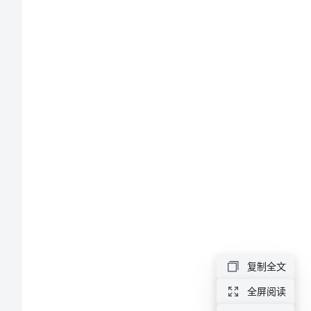
书
范
文
及
___
有
限
公
司：
我
单
罚。
位：
复制全文
公
全屏阅读