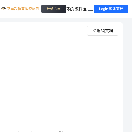
立享超值文库资源包
我的资料库
开通会员
Login 腾讯文档
编辑文档
品，有如下品牌：。根据《合
复印件，包括：营业执照、税务
记证、组织机构代码证、商品条码证书、境外商品条码企业备案表、