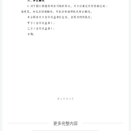
范
文
监督和调整工程进度。
**
工
施工进度的正常推进。
程
四、资金支付
建
设
和其他相关费用。
合
同
协
议
书
更多完整内容
**