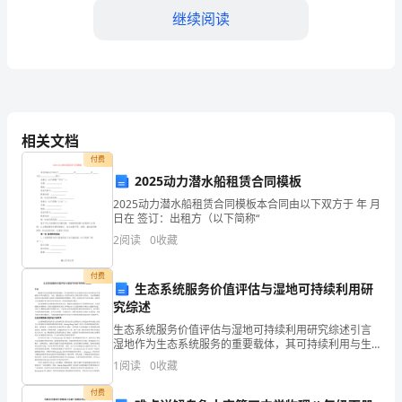
本
继续阅读
合
同
由
于工程建设及相关费用。
相关文档
甲
五、违约责任
付费
方
2025动力潜水船租赁合同模板
（建
2025动力潜水船租赁合同模板本合同由以下双方于 年 月
损失，应承担相应的违约责任。
日在 签订：出租方（以下简称“
设
2
阅读
0
收藏
单
付费
商解决并减轻损失。
生态系统服务价值评估与湿地可持续利用研
位）
究综述
六、争议解决
和
生态系统服务价值评估与湿地可持续利用研究综述引言
湿地作为生态系统服务的重要载体，其可持续利用与生
态价值评估在应对全球生态环境挑战中具有关键意义。
乙
1
阅读
0
收藏
当前，湿地退化与人类活动扩张之间的矛盾日益突出，
生态系统
方
付费