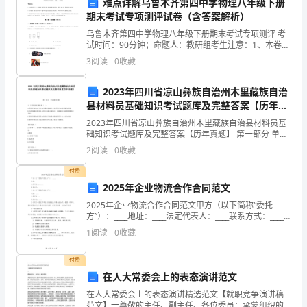
难点详解乌鲁木齐第四中学物理八年级下册
（承
期末考试专项测评试卷（含答案解析）
甲方（签字或盖章）：
乌鲁木齐第四中学物理八年级下册期末考试专项测评 考
包
试时间：90分钟；命题人：教研组考生注意：1、本卷分
第I卷（选择题）和第Ⅱ卷（非选择题）两部分，满分100
乙方（签字或盖章）：
3
阅读
0
收藏
商）
分，考试时间90分钟2、答卷前，考生务必用0
日期：
双
2023年四川省凉山彝族自治州木里藏族自治
县材料员基础知识考试题库及完整答案【历年真
方
题】
2023年四川省凉山彝族自治州木里藏族自治县材料员基
础知识考试题库及完整答案【历年真题】 第一部分 单选
根
题(50题) 1、下列说法正确的是（ ）。A.柔体约束的反力
2
阅读
0
收藏
方向为通过接触点，沿柔体中心线
据
付费
平
2025年企业物流合作合同范文
2025年企业物流合作合同范文甲方（以下简称“委托
等
方”）：____地址：____法定代表人：____联系方式：____
乙方（以下简称“承运方”）：____地址：____法定代表
自
1
阅读
0
收藏
人：____联系方式：_
愿
付费
在人大常委会上的表态演讲范文
的
在人大常委会上的表态演讲精选范文【就职竞争演讲稿
范文】一尊敬的主任、副主任、各位委员：承蒙组织的