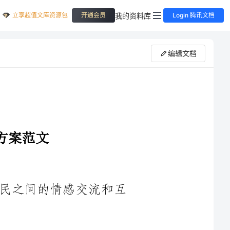
立享超值文库资源包
我的资料库
开通会员
Login 腾讯文档
编辑文档
1.营造欢乐祥和的氛围，增进社区居民之间的情感交流和互
和幸福