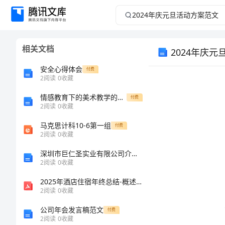
2024
年
相关文档
2024年庆
庆
安全心得体会
付费
元
2
阅读
0
收藏
旦
情感教育下的美术教学的研究性论文
付费
2
阅读
0
收藏
活
马克思计科10-6第一组
付费
2
阅读
0
收藏
动
深圳市巨仁圣实业有限公司介绍企业发展分析报告
2
阅读
0
收藏
方
动。
2025年酒店住宿年终总结-概述说明以及解释
案
2
阅读
0
收藏
感。
公司年会发言稿范文
付费
范
2
阅读
0
收藏