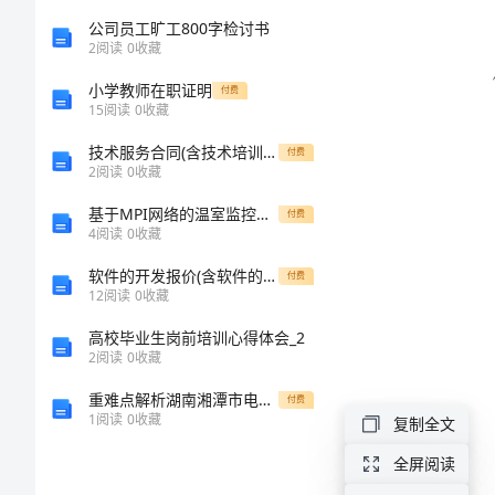
文
公司员工旷工800字检讨书
2
阅读
0
收藏
2024
小学教师在职证明
付费
年
15
阅读
0
收藏
庆
技术服务合同(含技术培训、技术中介)
付费
2
阅读
0
收藏
元
基于MPI网络的温室监控系统
付费
旦
4
阅读
0
收藏
内
活
软件的开发报价(含软件的开发项目的工作量及报价实用模板)地计算方法
付费
12
阅读
0
收藏
动
高校毕业生岗前培训心得体会_2
方
2
阅读
0
收藏
案
重难点解析湖南湘潭市电机子弟中学数学人教版七年级下册二元一次方程组定向攻克练习题（含答案详解）
付费
范
1
阅读
0
收藏
复制全文
文
全屏阅读