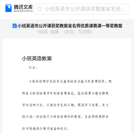
小
小班英语市公开课获奖教案省名师优质课赛课一等奖教案
班
小班英语市公开课获奖教案省名师优质课赛课一等奖教案
英
3
阅读
收藏
（
来自
：
万文网
）
语
市
公
开
课
小班英语教案
获
引言：
奖