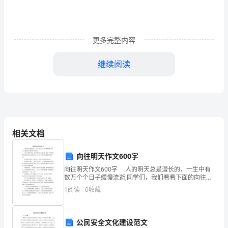
引
言：
更多完整内容
小
继续阅读
班
英
语
庭成员等，帮助学生
教
相关文档
学
向往明天作文600字
是
向往明天作文600字 人的明天总是漫长的，一生中有
培
数万个个日子缓慢流逝,同学们，我们看看下面的向往明
天吧！ 人生有无数个明天，昨天的辉煌总会被淡忘，
1
阅读
0
收藏
养
那么，明天的晨曦究竟能否仰望？我期待明天，因
基本的语法规则。
儿
公民安全文化建设范文