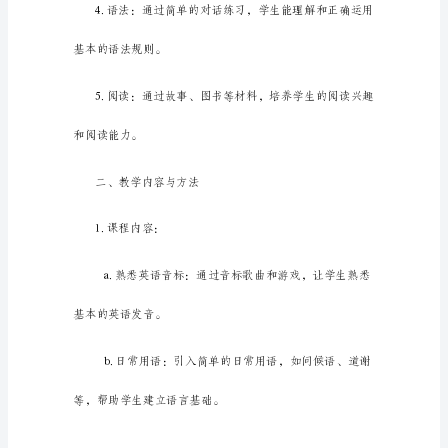
课
一
等
奖
解能力。
教
案
小
口语表达能力。
班
英
语
教
案