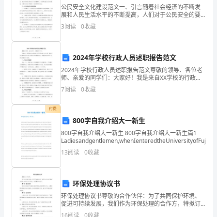
童
公民安全文化建设范文一、引言随着社会经济的不断发
展和人民生活水平的不断提高，人们对于公民安全的要
英
求也越来越高。公民安全不仅仅是指人身财产的安全，
3
阅读
0
收藏
还包括社会安定、环境安全、网络安全等多个方面。为
语
了全面提
和阅读能力。
语
2024年学校行政人员述职报告范文
言
2024年学校行政人员述职报告范文尊敬的领导、各位老
师、亲爱的同学们：大家好！我是来自XX学校的行政人
能
员XXX。在这里，我向大家汇报学校的行政工作情况和取
二、教学内容与方法
7
阅读
0
收藏
得的成绩，希望得到领导和广大师生的鼓励和支持。
力
付费
的
800字自我介绍大一新生
1.课程内容：
800字自我介绍大一新生 800字自我介绍大一新生篇1
重
Ladiesandgentlemen,whenIenteredtheUniversityofFujian,
要
13
阅读
0
收藏
阶
环保处理协议书
段。
环保处理协议书尊敬的合作伙伴：为了共同保护环境、
教
促进可持续发展，我们作为环保处理的合作方，特拟订
基本的英语发音。
以下协议，共同遵守并履行。第一条 协议目的双方共同
16
阅读
0
收藏