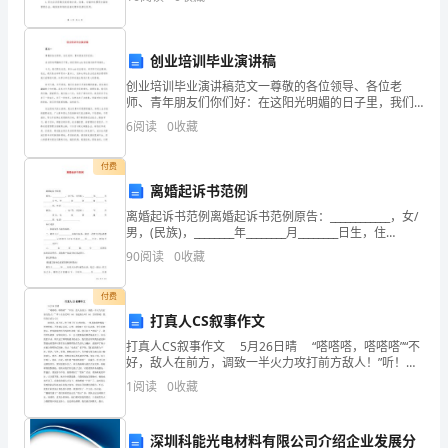
致力于加强环境保护和资源循环利用工作，合理处理各
师
类废弃
在
创业培训毕业演讲稿
小
创业培训毕业演讲稿范文一尊敬的各位领导、各位老
师、青年朋友们你们好：在这阳光明媚的日子里，我们
班
迎来syb创业培训的开学典礼。今天，我们聚在这里，参
6
阅读
0
收藏
加syb创业培训，共同学习创业精神，在此，我代表全体
等，帮助学生建立语言基础。
英
学
付费
语
离婚起诉书范例
教
离婚起诉书范例离婚起诉书范例原告：____________，女/
男，(民族)，________年________月________日生，住
________市________区________路__
学
90
阅读
0
收藏
中
付费
打真人CS叙事作文
扮
打真人CS叙事作文 5月26日晴 “嗒嗒嗒，嗒嗒嗒”“不
演
好，敌人在前方，调致一半火力攻打前方敌人！”听！在
打仗吗？NO！在战场上吗？NO！告诉你吧！我们在打
1
阅读
0
收藏
重
真人CS！ 盼星星、盼月亮，终于
要
深圳科能光电材料有限公司介绍企业发展分