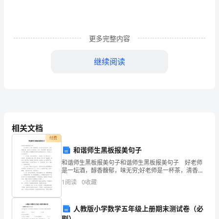
工
准
更多完整内容
备
继续阅读
3.1.
组
织
准
相关文档
备
付费
3.2.
和谐师生黑板报美句子
1.
编制依据
和谐师生黑板报美句子和谐师生黑板报美句子 好老师
技
是一坛酒，醇香馥郁，味无穷;好老师是一杯茶，清香扑
1.1
工程施工合同
鼻，意无尽;好老师是一本书，品读渊博，增长见识。如
术
1
阅读
0
收藏
下是小编给大家整理的和谐师生黑板报美句子，希望对
准
1.2
本工程施工图纸及设计变更记录
人教版小学数学五年级上册期末测试卷（必
刷）