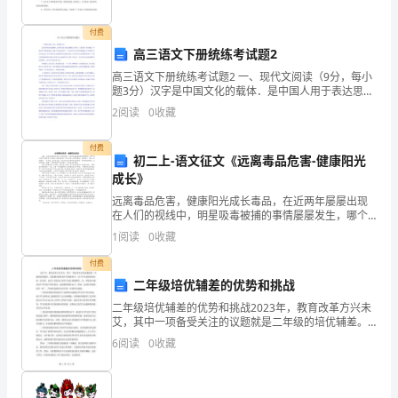
3.5.
施
付费
高三语文下册统练考试题2
工
K11
高三语文下册统练考试题2 一、现代文阅读（9分，每小
条
题3分）汉字是中国文化的载体．是中国人用于表达思维
的文字符号．丰富多彩，博大精深。中国人有个经典的
2
阅读
0
收藏
件
说法，叫做“读书必先识字”。汉字是中华文化存在的基
挂瓦条外挂水泥彩瓦。
准
付费
初二上-语文征文《远离毒品危害-健康阳光
成长》
备
远离毒品危害，健康阳光成长毒品，在近两年屡屡出现
4.
在人们的视线中，明星吸毒被捕的事情屡屡发生，哪个
地方海关又查获多少的毒品。毒品指的是一部分会使人
1
阅读
0
收藏
施
上瘾的药品，包括鸦片、冰毒、海洛因等，一旦上瘾，
就无法自
付费
工
二年级培优辅差的优势和挑战
部
二年级培优辅差的优势和挑战2023年，教育改革方兴未
艾，其中一项备受关注的议题就是二年级的培优辅差。
署
培优辅差意味着在学校教育中，对于学生的优势进行进
6
阅读
0
收藏
一步培养，而对于差距较大的学生进行特殊辅导。这一
4.1.
举措