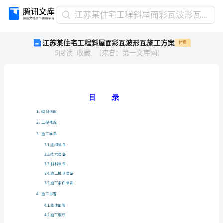
江
江苏某住宅工程斜屋面彩瓦波形瓦施工方案
苏
江苏某住宅工程斜屋面彩瓦波形瓦施工方案
付费
某
5
阅读
收藏
（
来自
：
第一文库网
）
住
宅
工
程
斜
目录
屋
1.
编制依据
面