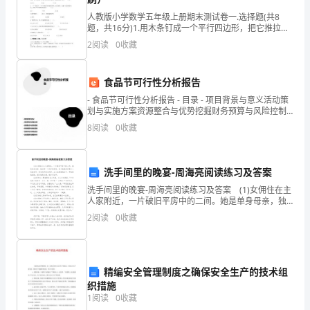
备
人教版小学数学五年级上册期末测试卷一.选择题(共8
3.3.
题，共16分)1.用木条钉成一个平行四边形，把它推拉成
一个长方形时，面积与原来相比（ ）。A.变大了 B.变小
材
2
阅读
0
收藏
建筑工程施工质量验收统一标准
了
料
1.5
食品节可行性分析报告
徐州市质量通病防治手册（试行）
准
- 食品节可行性分析报告 - 目录 - 项目背景与意义活动策
划与实施方案资源整合与优势挖掘财务预算与风险控制
备
1.6
拉法基屋
效果评估与持续改进总结回顾与展望未来
8
阅读
0
收藏
3.4.
1.7(J10-2003)
江苏省瓦屋面图集苏
施
洗手间里的晚宴-周海亮阅读练习及答案
工
洗手间里的晚宴-周海亮阅读练习及答案 (1)女佣住在主
人家附近，一片破旧平房中的二间。她是单身母亲，独
机
自带一个四岁的男孩。每天她都早早帮主人收拾完毕，
2.
工程概况
2
阅读
0
收藏
然后返回自己的家。主人也曾留她住下，却是被她拒绝
具
准
.
平方米，由小高层、高层、联排和叠加组成
精编安全管理制度之确保安全生产的技术组
备
织措施
1
阅读
0
收藏
2.2