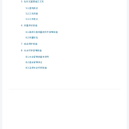
2.
工程概况
彩
3.
施工准备
瓦
3.1.
组织准备
波
3.2.
技术准备
3.3.
材料准备
形
3.4.
施工机具准备
瓦
3.5.
施工条件准备
施
4.
施工部署
工
4.1.
总体部署
4.2.
施工顺序
方
5.
砼彩瓦屋面施工工艺
案
5.1.
建筑做法
目