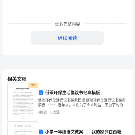
小
学
更多完整内容
语
继续阅读
文
第
十
一
感谢！
相关文档
册
付费
中
低碳环保生活倡议书经典模板
松鼠的教学反思2（648字）
低碳环保生活倡议书经典模板 低碳环保生活倡议书经典
的
模板 （一） 近年来，人们为了个人利益，不加节制的开
采地球的资源，污染地球的生态环境，使地球的资源，
4
阅读
0
收藏
一
环境受到了严重的威胁。在
篇
小学一年级语文教案——我的家乡在西塘