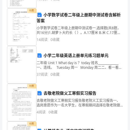
进
组词大全（按拼音分） （
“聪明”、“可爱”了许多。
我
付费
小学数学试卷二年级上册期中测试卷含解析
答案
们
松鼠的教学反思3（2151字）
小学数学试卷二年级上册期中测试卷一.选择题(共8题，
家
共16分)1.胡萝卜大约长（ ）。A.17厘米 B.米 C.17厘米
2.爷爷今年75岁，爸爸比爷爷小29岁，
14
阅读
0
收藏
后，
在
小学二年级英语上册单元练习题单元
我
二年级 Unit 1 What day is ？today 姓名______________
一、连线。 Tuesday 周一 Monday 周二二、看一看，
们
图文配对。 Sunday 周
37
阅读
0
收藏
家
付费
接
去敬老院做义工寒假实习报告
去敬老院做义工寒假实习报告敬老院义工实习报告一、
二
选岗意愿作为一名大学生，在寒假期间选择在敬老院做
义工实习，旨在通过亲身参与为老年人服务，了解他们
4
阅读
0
收藏
连
的需求和困境，培养自己对社会责任的意识和情怀，同
时提升自
三
付费