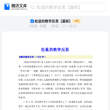
松
松鼠的教学反思【最新】
鼠
松鼠的教学反思【最新】
付费
的
5
阅读
收藏
（
来自
：
三一办公
）
教
学
反
思
【最
新】
松
松鼠的教学反思1（926字）