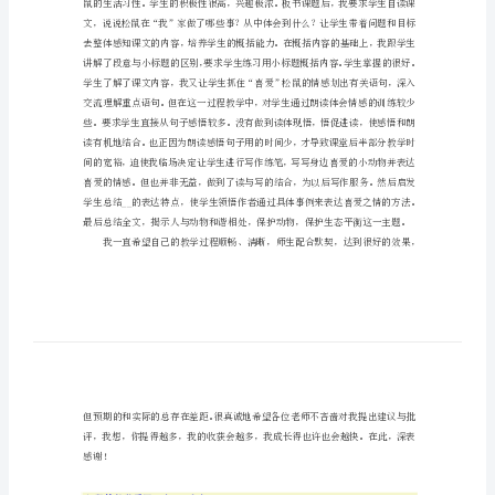
鼠
的
教
学
反
思
松
鼠
的喜爱。
的
教
学
反
思