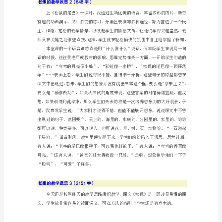
1（926
字）
《跑
进
家
来
的
松
鼠》
是
人
教
版