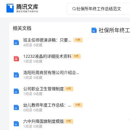
社
保
相关文档
社保所年终工
所
班主任师德演讲稿：只要心中有爱
付费
年
4
阅读
0
收藏
12232液晶的详细技术资料
终
付费
1
阅读
0
收藏
工
洛阳珩周商贸有限公司介绍企业发展分析报告
1
阅读
0
收藏
作
公司职业卫生管理制度
付费
1
阅读
0
收藏
总
幼儿教师年度工作总结：探索创新之路
付费
结
0
阅读
0
收藏
六中升降国旗制度模版
付费
范
1
阅读
0
收藏