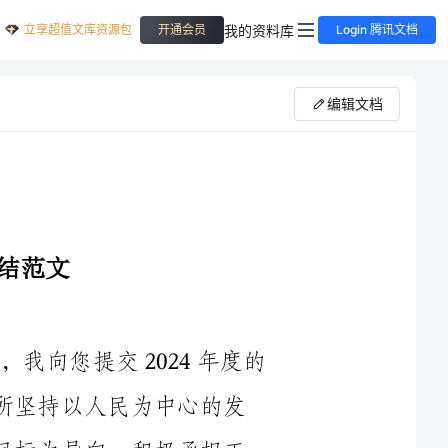
立享超值文库资源包
我的资料库
开通会员
Login 腾讯文档
编辑文档
2024年即将过去，步入新的一年，在此，我向您提交2024年度的
工作总结报告。在过去的一年里，我在社保所坚持以人民为中心的发
展思想，以全面建设社会主义现代化国家的目标为导向，积极承担工
作任务，认真履行工作职责，取得了一些成绩，同时也存在一些不足