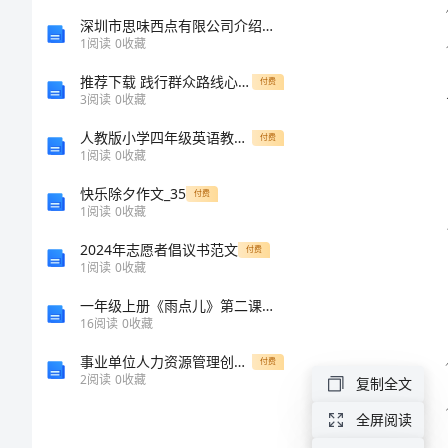
文
深圳市思味西点有限公司介绍企业发展分析报告
1
阅读
0
收藏
社
推荐下载 践行群众路线心得体会范文
付费
3
阅读
0
收藏
保
的权益。
人教版小学四年级英语教案优秀范文
所
付费
1
阅读
0
收藏
年
快乐除夕作文_35
付费
终
1
阅读
0
收藏
工
2024年志愿者倡议书范文
付费
1
阅读
0
收藏
作
一年级上册《雨点儿》第二课时教案
总
16
阅读
0
收藏
结
靠的依据
事业单位人力资源管理创新思考
付费
2
阅读
0
收藏
复制全文
范
文
全屏阅读