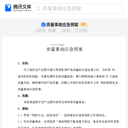
质
质量事故应急预案
量
质量事故应急预案
付费
事
2
阅读
收藏
（
来自
：
万文网
）
故
应
急
预
案
***************
有