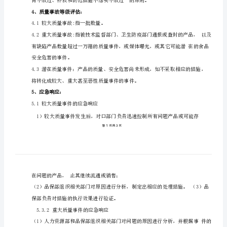
限
公
司
质
量
1、目的：
事
故
应
急
预
案
1、
质量事故应急预案。
目