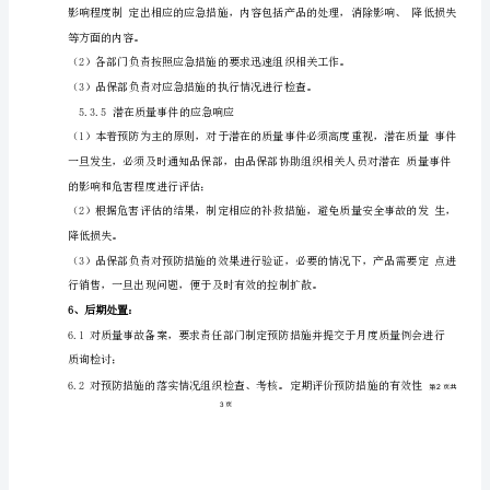
的：
2、范围：
为
了
做
3、原则：
好
生
3.1
产
过
3.2
程
中
重
大
4、质量
异