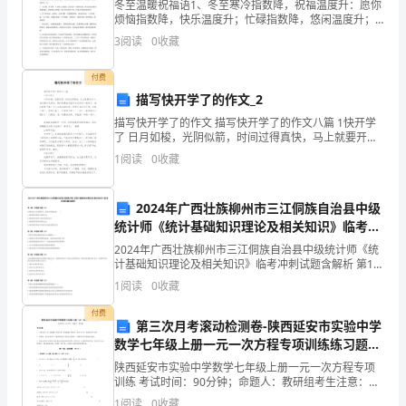
5.1
冬至温暖祝福语1、冬至寒冷指数降，祝福温度升：愿你
作，
烦恼指数降，快乐温度升；忙碌指数降，悠闲温度升；
失败指数降，成功温度升；疾病指数降，健康指数升。
3
阅读
0
收藏
2、过了冬至便入九，铺天盖地是寒流，九天时节难出
及
手，最
付费
时
描写快开学了的作文_2
有
描写快开学了的作文 描写快开学了的作文八篇 1快开学
了 日月如梭，光阴似箭，时间过得真快，马上就要开学
序、
了。我又高兴又难过，高兴的是我又能和小伙伴们一起
1
阅读
0
收藏
玩了，难过的是不能一个人在家
高
2024年广西壮族柳州市三江侗族自治县中级
效
统计师《统计基础知识理论及相关知识》临考冲
的
刺试题含解析
2024年广西壮族柳州市三江侗族自治县中级统计师《统
计基础知识理论及相关知识》临考冲刺试题含解析 第1
采
题：单选题(本题1分)在国民收入决定模型中，政府支出
1
阅读
0
收藏
指的是( )A.政府购买各种产品的支出B
取
付费
第三次月考滚动检测卷-陕西延安市实验中学
措
数学七年级上册一元一次方程专项训练练习题
（含答案解析）
施，
陕西延安市实验中学数学七年级上册一元一次方程专项
训练 考试时间：90分钟；命题人：教研组考生注意：
1、本卷分第I卷（选择题）和第Ⅱ卷（非选择题）两部
妥
1
阅读
0
收藏