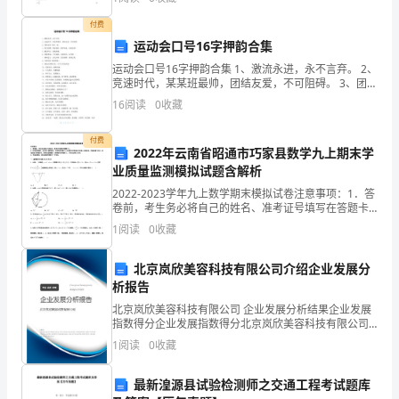
分，满分100分，考试时间90分钟2、答卷前，考生务
善
付费
运动会口号16字押韵合集
处
运动会口号16字押韵合集 1、激流永进，永不言弃。 2、
竞速时代，某某班最帅，团结友爱，不可阻碍。 3、团结
理
奋进 争创一流。 4、努力拼搏，锐意进取，携手奋进，
16
阅读
0
收藏
共
存
付费
在
2022年云南省昭通市巧家县数学九上期末学
业质量监测模拟试题含解析
的
2022-2023学年九上数学期末模拟试卷注意事项：1．答
卷前，考生务必将自己的姓名、准考证号填写在答题卡
质
上。2．回答选择题时，选出每小题答案后，用铅笔把答
1
阅读
0
收藏
题卡上对应题目的答案标号涂黑，如需改动，用橡
量
北京岚欣美容科技有限公司介绍企业发展分
隐
等方面的内容。
析报告
患，
北京岚欣美容科技有限公司 企业发展分析结果企业发展
指数得分企业发展指数得分北京岚欣美容科技有限公司
最
综合得分说明：企业发展指数根据企业规模、企业创
1
阅读
0
收藏
新、企业风险、企业活力四个维度对企业发展情况进行
评价。
大
最新湟源县试验检测师之交通工程考试题库