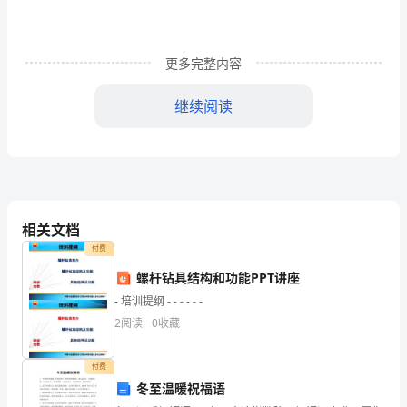
4.1
常
影
更多完整内容
4.2
响
继续阅读
产
品
质
安全危害的事件。
量
相关文档
的
4.3
付费
应
螺杆钻具结构和功能PPT讲座
急
- 培训提纲 - - - - - -
2
阅读
0
收藏
处
急响
5、应
应：
理
付费
冬至温暖祝福语
工