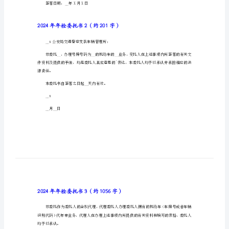
2024年年检委托书1（约261字）
年
年
__公安局交通警察支队车辆管理所：
检
委
托
认并承担相应的法律责任。
书
本委托书自签署之日起X天内有效。
2024
年
委托人__受托人__
年
(签名或盖公章)：(签名或盖公章)：
检
经办人签名：
委
签署日期：__年X月X日
托
书