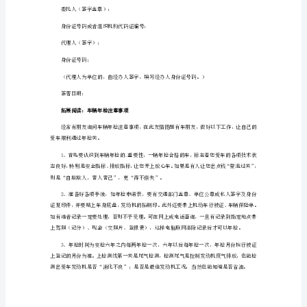
1（约
2024年年检委托书2（约201字）
261
__x公安局交通警察支队车辆管理所：
字）
__
公
律责任。
安
局
本委托书自签署之日起__天内有效。
交
__x
通
__月__日
警
察
支
队