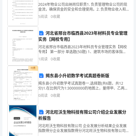
身份证号码：
2024年物业公司出纳岗位职责1. 负责管理物业公司的现
号
金流，确保资金的安全和合理使用。2. 负责物业收入和
支出的核算和记录，编制相关财务报表。3. 负责物业费
5
阅读
0
收藏
码
用的收取和核对，确保收费准确无误。4.
或
签署日期：
河北省邢台市临西县2023年材料员专业管理
车
实务【网校专用】
拓展阅读：车辆年检注意事项
河北省邢台市临西县2023年材料员专业管理实务【网校
辆
专用】 第一部分 单选题(50题) 1、建筑市场的客体指建
筑市场的交易对象，分为有形产品和无形产品，下列（
1
阅读
0
收藏
识
）属于无形产品。A.建筑材料B.监
爱车顺利通过年检关。
付费
别
揭东县小升初数学考试真题卷新版
代
揭东县小升初数学考试真题卷一.选择题(共6题，共12
分)1.在比例尺为1:30000000的地图上，量得甲、乙两地
号)
的距离是5.6厘米，一辆汽车按3：2的比例分两天行完全
0
阅读
0
收藏
程，两天行的路程差是（ ）。
则是“自欺欺人，害人害己”，更“得不偿失”。
为
河北旺沃生物科技有限公司介绍企业发展分
__
析报告
的
河北旺沃生物科技有限公司 企业发展分析结果企业发展
指数得分企业发展指数得分河北旺沃生物科技有限公司
机
综合得分说明：企业发展指数根据企业规模、企业创