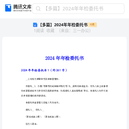
【多
【多篇】2024年年检委托书
篇】
【多篇】2024年年检委托书
付费
2024
1
阅读
收藏
（
来自
：
三一办公
）
年
年
检
委
托
书
2024