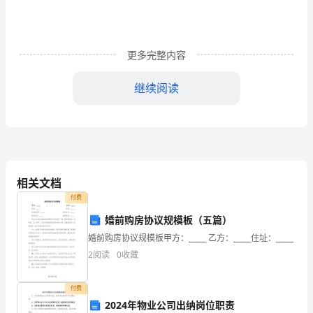
车
辆
更多完整内容
管
理
继续阅读
所：
2024年年检委托书3（约1056字）
兹
委
托
相关文档
均予以承认。
付费
__X，
婚前购房协议规模板（五篇）
委托人（签字盖章）：
办
婚前购房协议规模板甲方：_____ 乙方：_____住址：_____
理
2
阅读
0
收藏
身份证号码或者组织机构代码证编号：
(号
付费
代理人（签字）：
牌
2024年物业公司出纳岗位职责