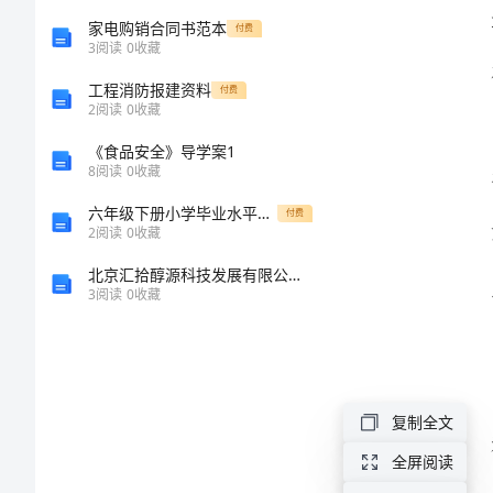
作
家电购销合同书范本
付费
3
阅读
0
收藏
总
工程消防报建资料
付费
2
阅读
0
收藏
结
《食品安全》导学案1
2023
8
阅读
0
收藏
小
六年级下册小学毕业水平调研数学试题带完整答案【必刷】
付费
2
阅读
0
收藏
学
北京汇拾醇源科技发展有限公司邯郸丛台区金百合分公司介绍企业发展分析报告
教
3
阅读
0
收藏
学
年
终
复制全文
个
全屏阅读
人