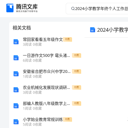
2024
小
相关文档
2024小学
学
常回家看看五年级作文
付费
教
3
阅读
0
收藏
学
一日游作文500字 鼋头渚一日游
付费
6
阅读
0
收藏
年
安徽省合肥市众兴中学2024年高一上学期第一次诊断性考试生物全真模拟试卷（含答案）
付费
1
阅读
0
收藏
终
农业机械化发展现状调研报告
付费
3
阅读
0
收藏
个
部编人教版八年级数学上册期末考试卷附答案
付费
人
1
阅读
0
收藏
析和
小学始业教育常规训练
付费
工
5
阅读
0
收藏