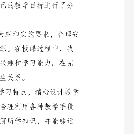
1.课程设置与实施：按照学校的教学大纲和实施要求，合理安
排课程，选取了适合学生的教材和教学资源。在授课过程中，我
注重引导学生自主学习，培养他们的学习兴趣和学习能力。在完
2.知识教育：针对学生的实际情况和学习特点，精心设计教学
内容，注重知识的系统性和连贯性。通过合理利用各种教学手段
和媒体资源，使学生能够全面、深入地理解所学知识，并能够运
3.素质教育：重视学生的品德教育和人文素养培养。通过启发
式教学和案例分析等方式，引导学生进行思考和讨论，培养他们
的创新能力和解决问题的能力。同时，通过开展社团活动和校外
实践等方式，拓宽学生的视野，培养他们的社会适应能力和实践