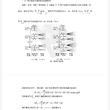
原
子
的
摘要
光
本试验利用
泵
象
通过示波器观看了光抽
信号和光泵磁共振信号
依据试验所得的数值
别算
。
运
，
，分
出
磁
RbRb
和
的
g
因子的大小
同时依据所测得数据算
了地磁场的大小
8785
F
共
关键词
光抽
光泵磁共振
塞曼能级
裂扫场
运；
；
分
振
—引言
近
代
光抽
是用圆偏振光激发气态原子
打破原子在所争论能级
的热平衡
布
运
，
间
分
，