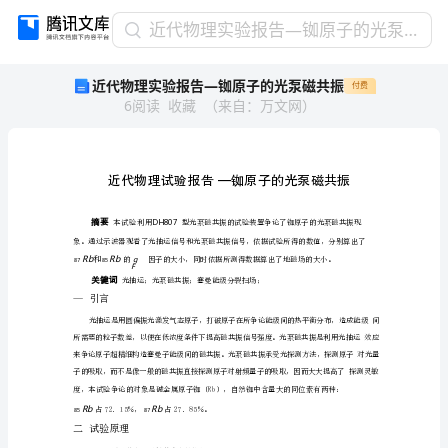
近
近代物理实验报告—铷原子的光泵磁共振
代
近代物理实验报告—铷原子的光泵磁共振
付费
物
6
阅读
收藏
（
来自
：
万文网
）
理
实
验
报
告
—
铷