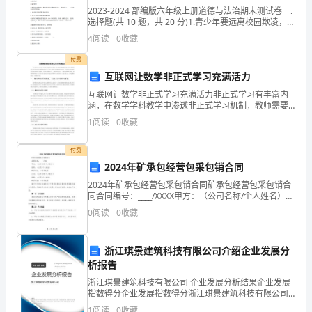
2023-2024 部编版六年级上册道德与法治期末测试卷一.
泵
选择题(共 10 题，共 20 分)1.青少年要远离校园欺凌，下
列做法不正确的是（ ）。A.拒绝欺凌弱小的行为B.养成
磁
4
阅读
0
收藏
自我保护的意识C.打击
付费
共
互联网让数学非正式学习充满活力
振
互联网让数学非正式学习充满活力非正式学习有丰富内
涵，在数学学科教学中渗透非正式学习机制，教师需要
的
对非正式学习模式展开深入研究，特别是互联网视域下
1
阅读
0
收藏
的非正式学习，需要与网络媒体做对接设计，引导学生
试
借助信息
付费
验
2024年矿承包经营包采包销合同
装
2024年矿承包经营包采包销合同矿承包经营包采包销合
同合同编号：____/XXXX甲方：（公司名称/个人姓名）住
所：（公司/个人地址）联系电话：（联系电话）乙方：
置
0
阅读
0
收藏
（公司名称/个人姓名）住所：（公司/个
争
浙江琪景建筑科技有限公司介绍企业发展分
论
析报告
了
浙江琪景建筑科技有限公司 企业发展分析结果企业发展
指数得分企业发展指数得分浙江琪景建筑科技有限公司
在弱磁场条件
下，
综合得分说明：企业发展指数根据企业规模、企业创
铷
1
阅读
0
收藏