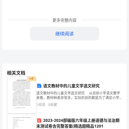
5
P
谱线
谱线为
线
磁
，
双
。
2
1
/
2
共
更多完整内容
振
继续阅读
摘
5
S
的跃迁产生
2
1
/
2
要
本
试
相关文档
验
付费
利
语文教材中的儿童文学选文研究
语文教材中的儿童文学选文研究 从目前小学语文教学
用
来看，教材种类非常多，实际的目的都是为了满足小学
生实际需求，作为小学语文课堂教学的重要学习资源，
DH807
1
阅读
0
收藏
儿童文学对小学生开展具有至关重要的作用。教师需要
认识
型
2023-2024部编版六年级上册道德与法治期
光
末测试卷含完整答案(精选题精品1201