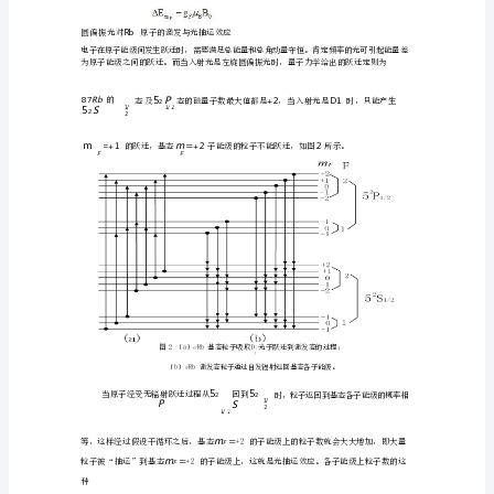
物
所需要的粒子数差
以便在低浓度条件
提高磁共振信号强度
光泵磁共振是利用光抽
，
下
。
理
来争论原子超精细构造塞曼子能级
的磁共振
光泵磁共振承受光探测方法
试
验
子的吸取
而不是像
般的磁共振直接探测原子对射频量子的吸取
，
一
，
报
度
本试验争论的对象是碱金属原子铷
自然铷中含量大的同位素有两种
，
〔Rb〕，
告
—
RbR
％，
8587
铷
二试验原理
原
子
原子基态
Rb
及
1.
的
如图
所示
在第
光
15P5S
间
系
一
，
一
泵