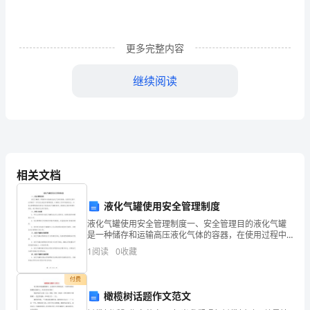
TOC
\o
"1-
更多完整内容
5"
继续阅读
\h
\zHYPERLINK
\l
"bookmark2"1、
相关文档
编
制
液化气罐使用安全管理制度
液化气罐使用安全管理制度一、安全管理目的液化气罐
依
是一种储存和运输高压液化气体的容器，在使用过程中
必须遵守一系列安全规范和管理制度，以确保人员和环
1
阅读
0
收藏
据
境的安全。本安全管理制度的目的在于规范液化气罐的
使用，提
1HYPERLINK
付费
橄榄树话题作文范文
\l