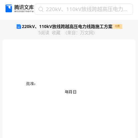
220kV、
220kV、110kV放线跨越高压电力线路施工方案
110kV
220kV、110kV放线跨越高压电力线路施工方案
付费
放
5
阅读
收藏
（
来自
：
万文网
）
线
跨
越
高
压
电
力