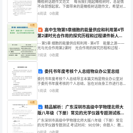
橄榄树话题作文范文 每当我们唱起橄榄树时，总是情
"bookmark4"2、
不自禁想起家。下面带来的是橄榄树话题作文，希望对
你有帮助！ 她把风融入血液，自由、洒脱、不羁。当
4
阅读
0
收藏
我再一次听到那首《橄榄树》，便会想起
工
付费
程
高中生物第5章细胞的能量供应和利用第4节
第2课时光合作用的探究历程和过程课件新人教
概
版必修1
- - 第5章 细胞的能量供应和利用 - 第4节 能量之源——
况
光与光合作用第2课时 光合作用的探究历程和过程 -
7
阅读
0
收藏
1
批
委托书年度考核个人总结物业办公室总结
准：
委托书年度考核个人总结导言本篇文档是物业办公室对
年
于委托书年度考核的个人总结，旨在对自身工作进行总
结和回顾，找到优点并改进缺点，以更好的服务于业主
月
1
阅读
0
收藏
和物业运营。基本情况本人作为物业办公室的一名工作
日
人员，负
:
付费
精品解析：广东深圳市高级中学物理北师大
审
版八年级（下册）常见的光学仪器专题测试练习
核
题
广东深圳市高级中学物理北师大版八年级（下册）常见
年
的光学仪器专题测试 考试时间：90分钟；命题人：教研
组考生注意：1、本卷分第I卷（选择题）和第Ⅱ卷（非选
月
0
阅读
0
收藏