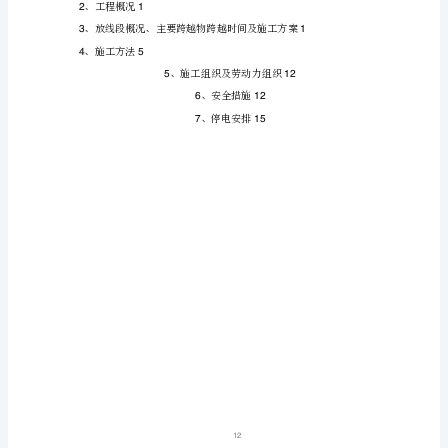
审
审核
核:
:
年
月
日
编
写:
编写
:
年
月
日
目
录