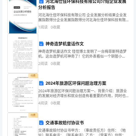
河北海仕佳环保科技有限公司介绍企业发展
版
分析报告
本，
河北海仕佳环保科技有限公司 企业发展分析结果企业发
展指数得分企业发展指数得分河北海仕佳环保科技有限
以
公司综合得分说明：企业发展指数根据企业规模、企业
1
阅读
0
收藏
创新、企业风险、企业活力四个维度对企业发展情况进
确
3.6活动评估和改进
行评
神奇造梦机童话作文
保
神奇造梦机童话作文 怪怪博士发明了一台梅菲斯特造梦
活
机，这台造梦机可神奇了！它的外表看似一个铜管小
号，按音键上有两个装满液体的细瓶子，瓶子上贴着标
2
阅读
0
收藏
动
鉴，1号是探测未来液，2号是圆梦理想液。细瓶子旁边
第四章：活动方案的制定流程
的
付费
4.1活动需求分析
2024年旅游区环保问题治理方案
顺
2024年旅游区环保问题治理方案一、背景介绍：旅游业
的发展对经济增长和就业创造有着重要的作用，同时也
利
存在一些环境问题，如水源污染、垃圾处理不当、生态
4
阅读
0
收藏
4.2活动策划
破坏等。为了保护环境，提高旅游业的可持续发展能
进
力，需
付费
行，
交通事故赔付协议书
时间、地点、预算等。
提
交通事故赔付协议书甲方：（事故责任方）住所：（地
址）联系电话：（联系电话）乙方：（受害方）住所：