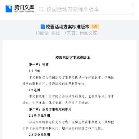
校
校园活动方案标准版本
园
校园活动方案标准版本
付费
活
13
阅读
收藏
（
来自
：
尚阅文库
）
动
方
案
标
准
版
第一章：引言
本
1.1目的