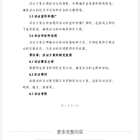
章：
引
2.3可行性原则
言
1.1
目
第三章：活动方案的主要内容
的
3.1活动名称和目标
本
文
档
旨
在
为
校
更多完整内容