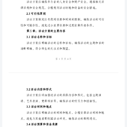
校
园
活
1.2范围
动
方
案
第二章：活动方案制定的原则
标
2.1参与性原则
准
版
本
2.2安全性原则
第
一