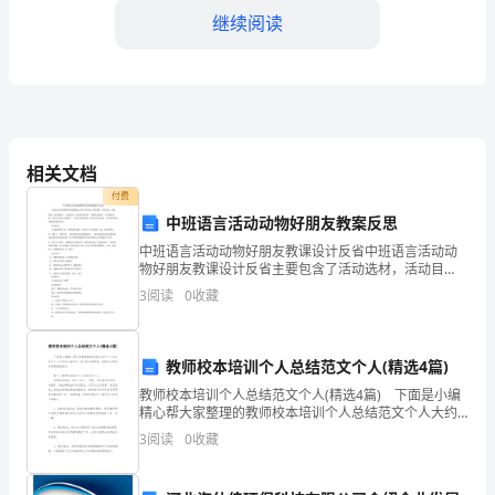
园
继续阅读
活
动
3.2活动内容和形式
方
案
相关文档
制
付费
中班语言活动动物好朋友教案反思
定
3.3活动时间和地点
中班语言活动动物好朋友教课设计反省中班语言活动动
物好朋友教课设计反省主要包含了活动选材，活动目
提
标，活动准备，活动重难点， 活动过程，活动反省等内
3
阅读
0
收藏
容， 理解儿歌内容， 学习朗读儿歌，初步认识顶针儿歌
供
特色
一
3.4活动预算和资金来源
教师校本培训个人总结范文个人(精选4篇)
个
教师校本培训个人总结范文个人(精选4篇) 下面是小编
精心帮大家整理的教师校本培训个人总结范文个人大约
标
有4篇左右，供大家参考借鉴，希望可以帮助到有需要的
3
阅读
0
收藏
朋友。 篇一：教师校本培训个人总结范文个人
准
3.5活动宣传和推广