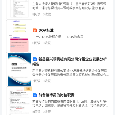
1~10
主备人授课人授课时间课题《山谷回音真好听》授课课
选项生产活
小
时第一课时总课时共—课时教学目标知识与 能力.有表情
地演唱歌曲《山谷回音真好听》过程与 方法能用强弱不
8
阅读
0
收藏
同力度演唱歌曲中的“原声”与“回音”。情感态 度与
题，
A
用聚
乙
每
DOA标准
题
- - 一、DOA流程介绍 - - - DOA的含义 - -
0
阅读
0
收藏
2
分；
新昌县兴顺机械有限公司介绍企业发展分析
第
报告
11~16
新昌县兴顺机械有限公司 企业发展分析结果企业发展指
数得分企业发展指数得分新昌县兴顺机械有限公司综合
小
得分说明：企业发展指数根据企业规模、企业创新、企
3
阅读
0
收藏
业风险、企业活力四个维度对企业发展情况进行评价。
该企
题，
付费
前台接待员的岗位职责
每
前台接待员的岗位职责岗位职责:1、及时、准确接听/转
接电话，如需要，记录留言并及时转达;2、接待来访客人
题
B
并及时准确通知被访人员;3、收发公司邮件、报刊、传真
5
阅读
0
收藏
和物品，并做好登记管理以及转递工作;4、负责