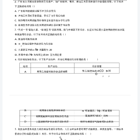
题
年
2
0
2
3
试
卷
2023
年
1
6
4
广
选
择
此
共
共
一
、
题
：
题
小
题
，
东
的四个选项中
只有
项为
项符合题
要求的
出
，
一
哪一
目
省
1.
今年
假期
人文考古游持续成为热点
很多贵重文物都记载着中华文明的绚烂成就
具有
五一
，
。
，
深
一
化寓意和极高的学术价值
以
国
级文物主要由合金材料制成的是
。
下
宝
般
选
高
A
项
中