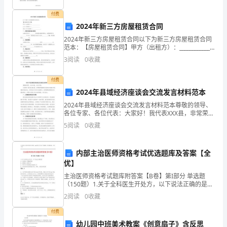
4
利用氢氟酸刻蚀
C
付费
分。
2024年新三方房屋租赁合同
D
公
在
2024年新三方房屋租赁合同以下为新三方房屋租赁合同
范本：【房屋租赁合同】甲方（出租方）：______________
每
乙方（承租方）：______________丙方（中介机构）：
3
阅读
0
收藏
__________
昆虫信息素是昆虫之
传递信号的化学物质
人
合成信息素
用于诱捕害虫
测报虫情等
5.
间
。
工
可
、
。一
题
付费
素的
子构造简式如图所示
关于该化合物说法不正确的选项是
1
给
分
，
2024年县域经济座谈会交流发言材料范本
出
2024年县域经济座谈会交流发言材料范本尊敬的领导、
各位专家、各位代表：大家好！我代表XXX县，非常荣幸
能够在这里参加2024年县域经济座谈会，并有机会与各
的
5
阅读
0
收藏
位交流探讨。我将围绕县域经济发展的现状、问题
四
内部主治医师资格考试优选题库及答案【全
个
优】
选
主治医师资格考试题库附答案【B卷】第I部分 单选题
（150题）1.关于全科医生开处方，以下说法正确的是A:
属于烷烃
A.
应给病人开最新的药B: 按照病人的意见开C: 可开可不开
项
2
阅读
0
收藏
的药也可给病人开D: 开药时要考虑药
中，
发生水解反响
B.
可
付费
幼儿园中班美术教案《创意扇子》含反思