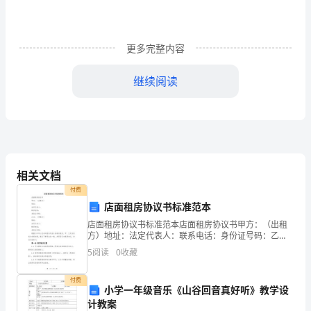
选
B.
冲泡
夫茶时茶香四溢
表达了
子是
择
工
，
分
运动
题：
C.
制作粤绣所用的植物
维布含有自然高
更多完整内容
纤
分
此
D.
继续阅读
题
天问
号着陆火星
嫦娥
号采
月壤
腾
中国离不开化学
长征
列
3.
一
，
五
回
。
飞
，
系
运
共
和煤油等化学品
以
有关说法正确的选项是
。
下
16
A.
煤油是
再生能源
可
小
相关文档
B.
题，
H
燃
付费
2
店面租房协议书标准范本
共
Ne
C.
店面租房协议书标准范本店面租房协议书甲方：（出租
火星陨
中的
质量数为
石
20
方）地址：法定代表人：联系电话：身份证号码：乙
44
方：（承租方）地址：法定代表人：联系电话：身份证
5
阅读
0
收藏
He
D.
月壤中的
与地球上的
3H
号码：根据《中华人民共和国合同法》的相关规定，
3
分。
甲、乙双方经
付费
4.
第
化学制造惊奇生活
以
生产活
中
有
用相应化学原理的是
。
下
动
，没
运
小学一年级音乐《山谷回音真好听》教学设
计教案