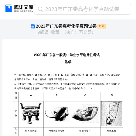
2023
2023年广东卷高考化学真题试卷
年
2023年广东卷高考化学真题试卷
付费
广
9
阅读
收藏
（
来自
：
万文网
）
东
卷
高
考
化
学
真