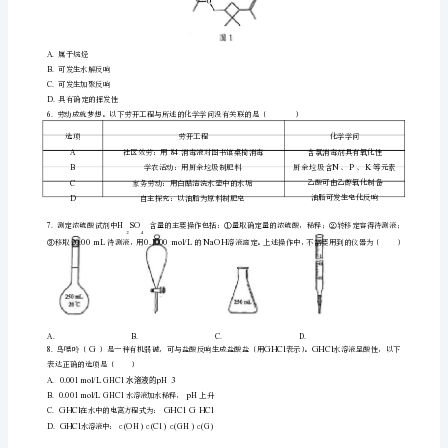
学
业
水
文
平
物
选
择
性
名
考
铸客大铜鼎
姆渡
土陶灶兽首玛瑙杯角形
试
称
化
2.
广东有众多国家级非物质文化遗产
如广东剪纸
粤绣
潮汕
夫茶艺和香
纱染整技艺等
以
学
不正确的选项是
〔〕
一、
A.
广东剪纸的裁剪过程不涉
及