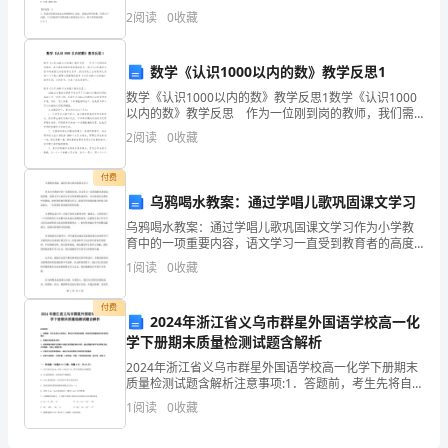
卷
一般是()。A.502胶B.氯丁胶C.环氧树脂胶D.硅胶【答
2
阅读
0
收藏
案】：C2、试回答突起路标
附
数学《认识1000以内的数》教学反思1
答
数学《认识1000以内的数》教学反思1数学《认识1000
以内的数》教学反思 作为一位刚到岗的教师，我们需
要很强的课堂教学能力，我们可以把教学过程中的感悟
案
2
阅读
0
收藏
记录在教学反思中，我们该怎么去写教学反思呢？以
D.进行走访
2024
付费
乌鸦喝水教案：通过学唱儿歌巩固课文学习
初
A．商业银行是资产支持证券的主要投资者
乌鸦喝水教案：通过学唱儿歌巩固课文学习作为小学教
育中的一项重要内容，语文学习一直受到教育者的高度
级
化
C．2008年12月15日资产证券
重视。而课文学习是语文学习的重要组成部分，可以说
1
阅读
0
收藏
是语文教育中的基础。如何更好地开展课文学习，提高
银
学生的阅
付费
管
行
可以通过
理人取回。
2024年浙江省义乌市群星外国语学校高一化
A.追索权
学下册期末质量检测试题含解析
从
B.取回权
2024年浙江省义乌市群星外国语学校高一化学下册期末
C.别除权
质量检测试题含解析注意事项:1．答题前，考生先将自己
业
的姓名、准考证号码填写清楚，将条形码准确粘贴在条
D.抵销权
1
阅读
0
收藏
形码区域内。2．答题时请按要求用笔。3．请按照题
资
A.《反洗钱法》