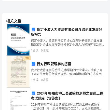
能
要偿还的本息总额为（）。
力》
A.2201.78元
相关文档
B.1666.67元
保定小波人力资源有限公司介绍企业发展分
C.969.00元
考
析报告
D.1232.78元
保定小波人力资源有限公司 企业发展分析结果企业发展
前
指数得分企业发展指数得分保定小波人力资源有限公司
A:银行业金融机构
综合得分说明：企业发展指数根据企业规模、企业创
1
阅读
0
收藏
B:地市级银行业金融机构
新、企业风险、企业活力四个维度对企业发展情况进行
练
管
C:国务院金融监督
理机构
评价。
付费
管
D:省级金融监督
理机构
我对行政管理学的感悟
习
我对行政管理学的感悟 在本学期的专业课中，接触了到
A.商业银行
了黄旺生老师的行政管理学。他以幽默风趣的方式来阐
试
B.个人
述行政学的观点与理论，并与生活实例结合，常常在课
1
阅读
0
收藏
C.国家
堂上妙趣横生。 在课堂上我了解到：行政管
D.企业
题
5、作为一名信贷人员，（）是不正确的。
2024年柳州市柳江县试验检测师之交通工程
A.审核客户材料，促进交易达成
A
考试题库【含答案】
2024年柳州市柳江县试验检测师之交通工程考试题库
【含答案】 第一部分 单选题(50题) 1、反光膜的胶黏层