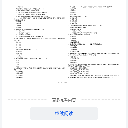
市
（
区）
《银
姓名
考
准
证号
行
………
2024
密
……….………
业
练习试题
A
…
封
………………
考试须知
法
：
…
线
………………
1、考试时间：120分钟，本卷满分为100分。
律
…
内
……..………
………
法
不
………………
…….
规
单选题
本题共
小题
每题
分
共计
准
………………
一、
（
90
，
0.5
，
45
答
…….
与
1、下列说法不正确的是（）。
更多完整内容
题
……………
综
继续阅读
合
D．我国对客户隐私保护进行了专门的立法