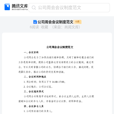
公
公司周会会议制度范文
司
公司周会会议制度范文
付费
周
6
阅读
收藏
（
来自
：
尚阅文库
）
会
会
议
制
度
范
一、会议目的
文