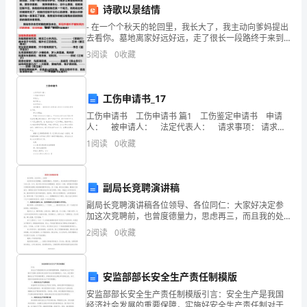
各
诗歌以景结情
- 在一个个秋天的轮回里，我长大了，我主动向爹妈提出
部
去看你。墓地离家好远好远，走了很长一段路终于来到
你的坟前，只有一株小树在守护你，可我多么希望那株
门
3
阅读
0
收藏
行情况。
树是我。跪在你面前， 我哭得很伤心，
的
工伤申请书_17
工
反馈和寻求帮助。
工伤申请书 工伤申请书 篇1 工伤鉴定申请书 申请
作
人： 被申请人： 法定代表人： 请求事项： 请求依
法认定申请人在×××(时间)受伤为工伤。 事实与理
1
阅读
0
收藏
由： 申请人是×××
进
告和材料。
展
六、会议礼仪
副局长竞聘演讲稿
和
副局长竞聘演讲稿各位领导、各位同仁：大家好决定参
加这次竞聘前，也曾度德量力，思虑再三，而且我的处
问
世哲学就是不与世人争。今天，我之所以参加这次竟聘
准备相关材料和设备。
2
阅读
0
收藏
演讲，是因为一方面，表明我对市局推行领导岗位竞聘
题，
上岗机制
提
安监部部长安全生产责任制模版
秩序。
高
安监部部长安全生产责任制模版引言：安全生产是我国
经济社会发展的重要保障，实施好安全生产责任制对于