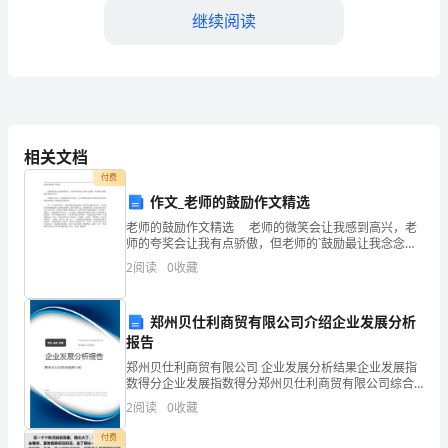
部
继续阅读
沟
通
和
投票或经过协商达成一致意见。
协
相关文档
调，
付费
作文_老师的鼓励作文精选
安排。
及
老师的鼓励作文精选 老师的微笑会让我感到高兴，老
师的夸奖会让我有点骄傲，但老师的`鼓励最让我念念不
时
忘。 记得刚入学时，走进教室我非常害怕。心中那块
2
阅读
0
收藏
悬起的石头总是没有落地，看看周围同学又都是素不相
重要会议安排等。
了
解
郑州贝仕利商贸有限公司介绍企业发展分析
报告
人。
和
郑州贝仕利商贸有限公司 企业发展分析结果企业发展指
数得分企业发展指数得分郑州贝仕利商贸有限公司综合
五、会议纪要和跟进
处
得分说明：企业发展指数根据企业规模、企业创新、企
2
阅读
0
收藏
业风险、企业活力四个维度对企业发展情况进行评价。
理
该企
付费