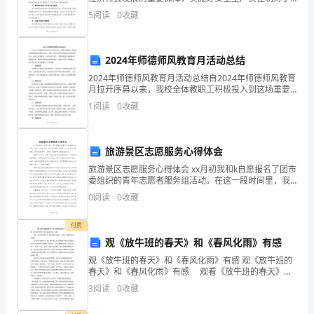
保障人民群众的生命财产安全具有重要意义。为此，我
公
5
阅读
0
收藏
们要加强安全生产责任制的建立，并推动其在各企事业
单位落地
司
2024年师德师风教育月活动总结
整
2024年师德师风教育月活动总结自2024年师德师风教育
体
月拉开序幕以来，我校全体教职工积极投入到这场重要
的教育活动中，通过一系列丰富多彩的教育培训和宣传
1
阅读
0
收藏
运
活动，取得了显著成效。在活动的引领下，全校师德师
营
旅游景区志愿服务心得体会
效
旅游景区志愿服务心得体会 xx月初我和k自愿报名了团市
委组织的青年志愿者服务组活动。在这一段时间里，我
率
们利用周末的时间，到XX市主要旅游景区开展秩序维
0
阅读
0
收藏
护、文明行为倡导等志愿服务活动。 回
而
付费
设
观《放牛班的春天》和《春风化雨》有感
立
观《放牛班的春天》和《春风化雨》有感 观《放牛班的
春天》和《春风化雨》有感 观看《放牛班的春天》这
的
部电影有几遍了，每看一遍都有不同的收获。 影片四
3
阅读
0
收藏
分钟便进入正题。貌不惊人的马修进到学校后惊讶地
会