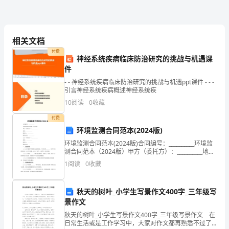
很多
慢
3
性
相关文档
23
四、生活质量
前
付费
神经系统疾病临床防治研究的挑战与机遇课
件
列
满意恐惧
- - 神经系统疾病临床防治研究的挑战与机遇ppt课件 - - -
腺
引言神经系统疾病概述神经系统疾
10
阅读
0
收藏
炎
3４5６
付费
症
环境监测合同范本(2024版)
分:7+8+9=()
状
环境监测合同范本(2024版)合同编号：__________环境监
测合同范本（2024版）甲方（委托方）：__________地
指
址：__________联系人：__________联系电话：_____
1
阅读
0
收藏
０～18；重度19～３１
数
中度15~29;重度30~43
秋天的树叶_小学生写景作文400字_三年级写
一、
景作文
疼
秋天的树叶_小学生写景作文400字_三年级写景作文 在
日常生活或是工作学习中，大家对作文都再熟悉不过了