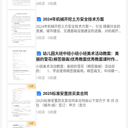
痛
吧，作文是经过人的思想考虑和语言组织，通过文字来
4
阅读
0
收藏
表达一个主题意义的记叙方法。那要怎么写好作文呢？
或
2024年机械开挖土方安全技术方案
不
2024年机械开挖土方安全技术方案一、引言 随着社会的
适
发展，城市建设、交通基础设施建设的进展，对机械开
挖土方工程的需求越来越大。然而，机械开挖土方作业
3
阅读
0
收藏
存在一定的安全风险，如重机械操作不当、土方坍塌、
症
事
状
幼儿园大班中班小班小班美术活动教案：美
丽的雪花(棉签做画)优秀教案优秀教案课时作业
评
课时训练
小班美术活动教案：美丽的雪花（棉签做画）活动目
分
的： 1、学会使用棉签做画用。棉签画叉，中间横一条
线，画出雪花的六个角，再通过装饰画成小雪花 2、能
1
阅读
0
收藏
大胆地用棉签画出大小不同的雪花。
1、
付费
您
2025标准安置房买卖合同
2025标准安置房买卖合同本合同由以下双方于 年 月 日
在
在 （城市/县）签订：甲方（卖方
以
1
阅读
0
收藏
下
付费