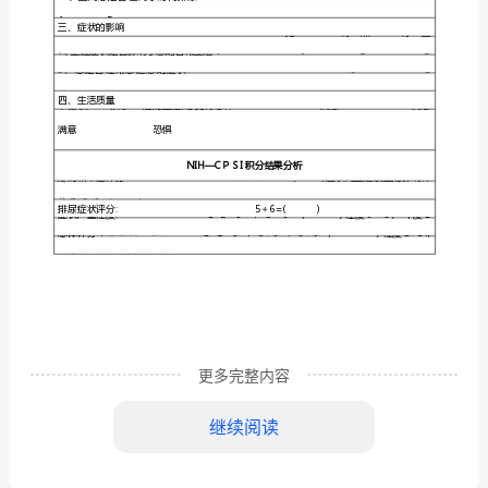
性
见几乎总是
45
前
３45
列
45
4５
腺
５
炎
4５
8910很痛
二、排尿症状评分
症
状
更多完整内容
指
45
继续阅读
数
45
三、症状的影响
NIHCPSI