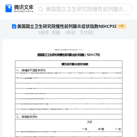
美
美国国立卫生研究院慢性前列腺炎症状指数NIHCPSI
国
美国国立卫生研究院慢性前列腺炎症状指数NIHCPSI
付费
国
3
阅读
收藏
（
来自
：
万文网
）
立
卫
生
研
美
国
国
立
卫
生
研
究
院
慢
性
前
列
腺
究
院
一、疼痛或不适症状评分
慢