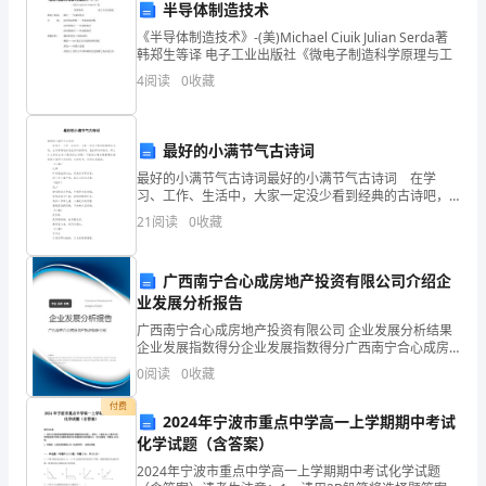
半导体制造技术
区
《半导体制造技术》-(美)Michael Ciuik Julian Serda著
域
韩郑生等译 电子工业出版社《微电子制造科学原理与工
4
阅读
0
收藏
出
现
最好的小满节气古诗词
过
最好的小满节气古诗词最好的小满节气古诗词 在学
习、工作、生活中，大家一定没少看到经典的古诗吧，
疼
古诗准确地来说应该叫格律诗，包括律诗和绝句。那么
21
阅读
0
收藏
什么样的古诗才是好的古诗呢？下面是小编收集整理的
痛
最好的
或
广西南宁合心成房地产投资有限公司介绍企
业发展分析报告
不
广西南宁合心成房地产投资有限公司 企业发展分析结果
企业发展指数得分企业发展指数得分广西南宁合心成房
适
地产投资有限公司综合得分说明：企业发展指数根据企
0
阅读
0
收藏
业规模、企业创新、企业风险、企业活力四个维度对企
吗？
业发
付费
2024年宁波市重点中学高一上学期期中考试
化学试题（含答案）
无
2024年宁波市重点中学高一上学期期中考试化学试题